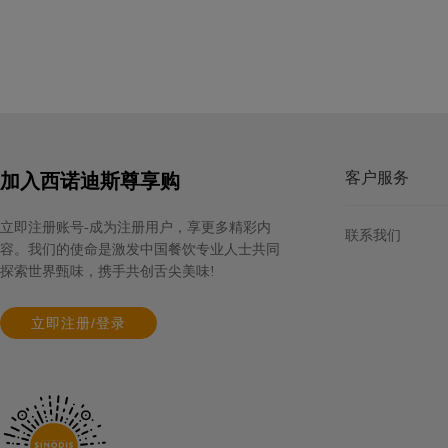
客户服务
加入西诺迪斯尊享购
立即注册账号-成为注册用户，享更多精彩内
联系我们
容。我们的使命是激发中国餐饮专业人士共同
探索世界甄味，携手共创舌尖美味!
立即注册/登录