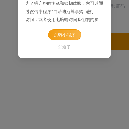
为了提升您的浏览和购物体验，您可以通
过微信小程序“西诺迪斯尊享购”进行
访问，或者使用电脑端访问我们的网页
跳转小程序
知道了