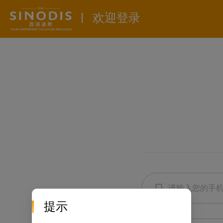
欢迎登录
提示