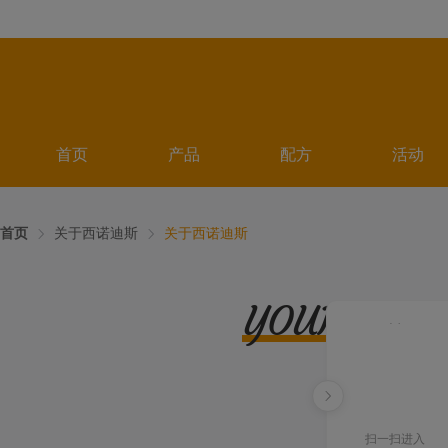
首页
产品
配方
活动
首页
关于西诺迪斯
关于西诺迪斯
YOUR PREF
扫一扫进入