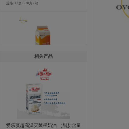
规格: 12盒×970克 / 箱
相关产品
欧福巴氏杀菌蛋黄液（北区可售）
规格: 12盒×970克 / 箱
爱乐薇超高温灭菌稀奶油 （脂肪含量