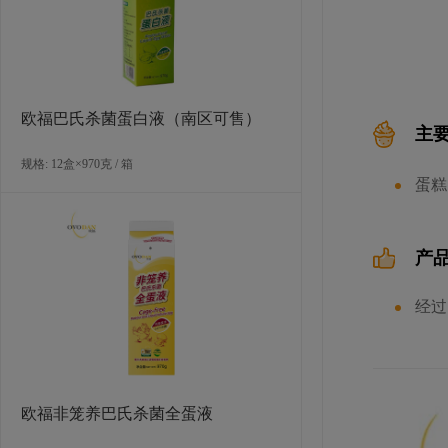
欧福巴氏杀菌蛋白液（南区可售）
主
规格: 12盒×970克 / 箱
蛋糕
产
经过
欧福非笼养巴氏杀菌全蛋液