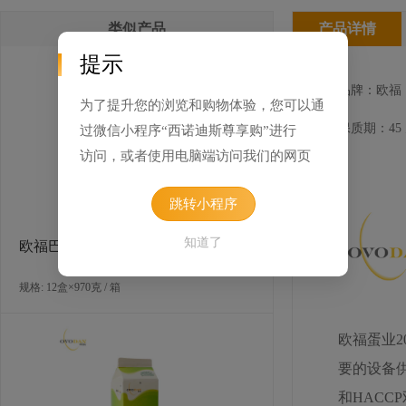
类似产品
产品详情
提示
品牌：欧福
为了提升您的浏览和购物体验，您可以通
保质期：45
过微信小程序“西诺迪斯尊享购”进行
访问，或者使用电脑端访问我们的网页
跳转小程序
知道了
欧福巴氏杀菌蛋黄液（南区可售）
规格: 12盒×970克 / 箱
欧福蛋业
要的设备供
和HAC