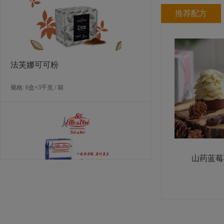
规格: 12盒×970克 / 箱
推荐配方
法芙娜可可粉
规格: 6盒×3千克 / 箱
欧福巴氏杀菌全蛋液（南区可售）
规格: 12盒×970克 / 箱
山药蓝莓
爱乐薇马斯卡波尼干酪（990克）