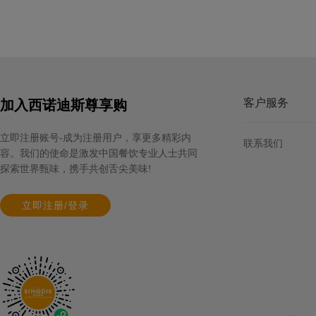
规格: 6个×990克 / 箱
欧福非笼养巴氏杀菌蛋白液
规格: 12盒×970克 / 箱
客户服务
加入西诺迪斯尊享购
立即注册账号-成为注册用户，享更多精彩内
联系我们
容。我们的使命是激发中国餐饮专业人士共同
探索世界甄味，携手共创舌尖美味!
蔻曼传统黄油块（脂肪含量82%）
立即注册/登录
规格: 4块×2.5千克 / 箱
欧福非笼养巴氏杀菌蛋黄液
规格: 12盒×970克 / 箱