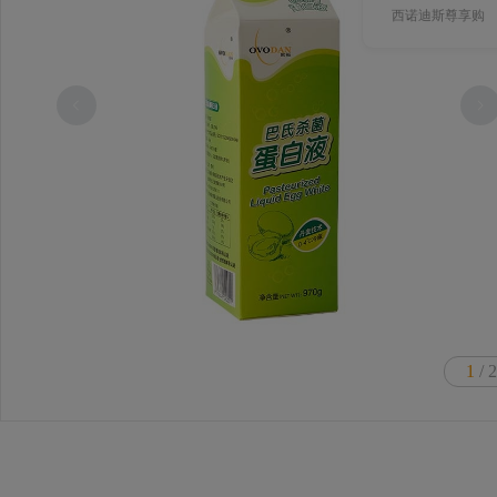
西诺迪斯尊享购
1
/ 2