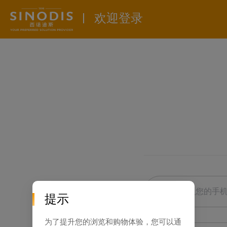
欢迎登录
提示
为了提升您的浏览和购物体验，您可以通