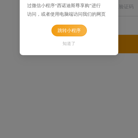
过微信小程序“西诺迪斯尊享购”进行
访问，或者使用电脑端访问我们的网页
跳转小程序
知道了