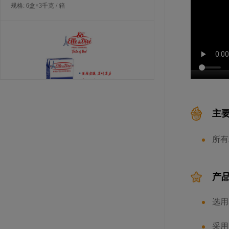
规格: 6盒×3千克 / 箱
主
爱乐薇马斯卡波尼干酪（990克）
所有
规格: 6个×990克 / 箱
产
选用
采用