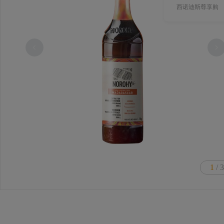
西诺迪斯尊享购
1
/ 3