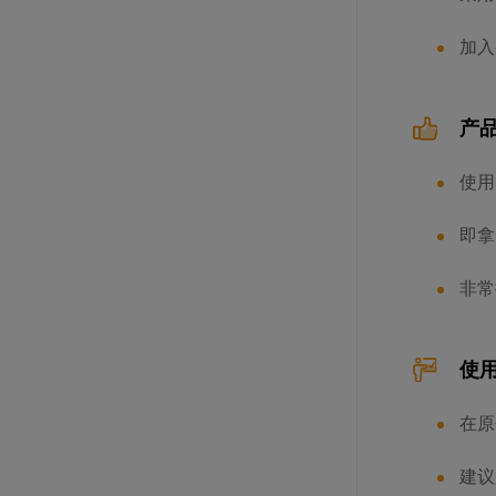
加入
蔻曼传统黄油块（脂肪含量82%）
产
规格: 4块×2.5千克 / 箱
使用
即拿
非常
使
在原
爱乐薇马斯卡波尼调制稀奶油（脂肪
含量36.5%）
建议