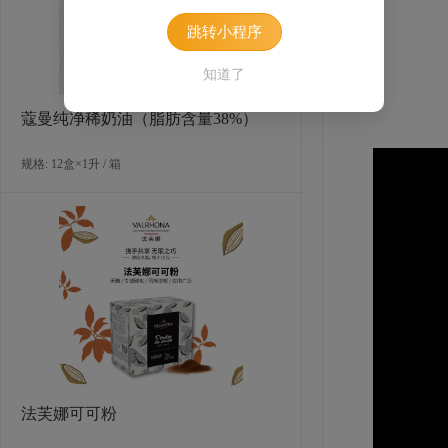
跳转小程序
知道了
蔻曼纯净稀奶油（脂肪含量38%）
规格: 12盒×1升 / 箱
法芙娜可可粉