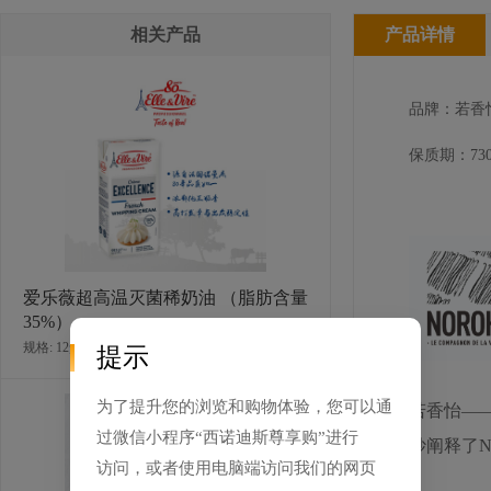
相关产品
产品详情
品牌：若香
保质期：730
爱乐薇超高温灭菌稀奶油 （脂肪含量
35%）
规格: 12盒×1升 / 箱
提示
为了提升您的浏览和购物体验，您可以通
若香怡——
过微信小程序“西诺迪斯尊享购”进行
妙阐释了
访问，或者使用电脑端访问我们的网页