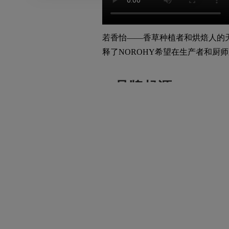
若香怡——香草种植者和烘焙人的天作之
释了NOROHY希望在生产者和厨
品牌起源
若香怡的故事开始于2019年，我
生产出世界上优质的香草。
品牌优势
若香怡致力于全年为厨师们提供遵