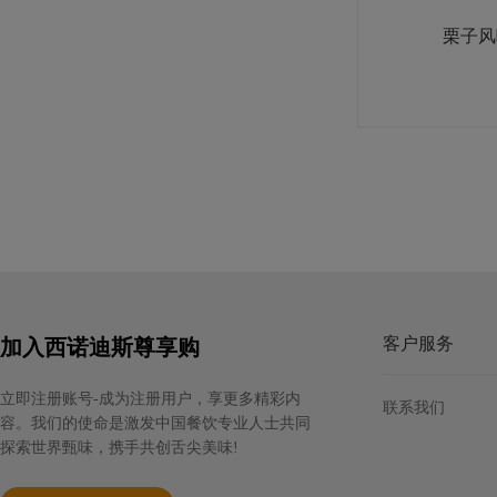
规格: 6盒×3千克 / 箱
栗子风
爱乐薇马斯卡波尼干酪（990克）
客户服务
加入西诺迪斯尊享购
规格: 6个×990克 / 箱
立即注册账号-成为注册用户，享更多精彩内
联系我们
容。我们的使命是激发中国餐饮专业人士共同
探索世界甄味，携手共创舌尖美味!