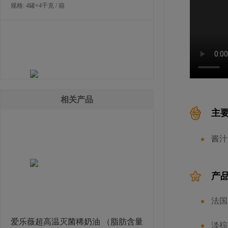
规格: 4罐×4千克 / 箱
相关产品
主
沙巴顿糖水栗子粒
酱汁
规格: 4罐×5.5千克 / 箱
产
法国
爱乐薇超高温灭菌稀奶油 （脂肪含量
淡棕