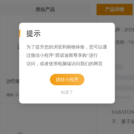
类似产品
产品详情
品牌：沙巴
提示
保质期：730
为了提升您的浏览和购物体验，您可以通
过微信小程序“西诺迪斯尊享购”进行
访问，或者使用电脑端访问我们的网页
跳转小程序
沙巴顿栗子膏
知道了
规格: 12罐×1千克 / 箱
SABAT
子、栗子