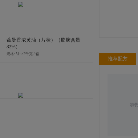
规格: 4罐×4千克 / 箱
蔻曼香浓黄油（片状）（脂肪含量
82%）
规格: 5片×2千克 / 箱
推荐配方
加
法芙娜可可粉