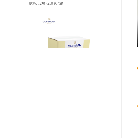
规格: 12块×250克 / 箱
蔻曼香浓黄油（块状）（脂肪含量
82%）
规格: 1块×10千克 / 箱