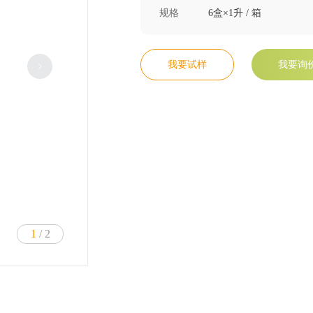
规格
6盒×1升 / 箱
我要试样
我要询
1
/ 2