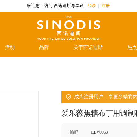
欢迎您，访问 西诺迪斯尊享购
登录
注册
活动
品牌
关于西诺迪斯
热点
成为注册用户，享更多精彩
爱乐薇焦糖布丁用调制
编码
ELV0063