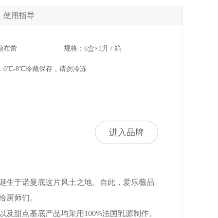
使用指导
糖布蕾
规格：6盒×1升 / 箱
：0℃-8℃冷藏保存，请勿冷冻
进入品牌
诞生于诺曼底这片风土之地。自此，爱乐薇品
给厨师们。
及甜点基底产品均采用100%法国乳源制作。