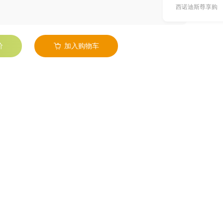
西诺迪斯尊享购
价
加入购物车