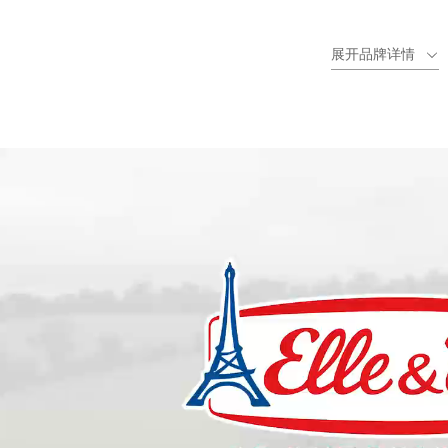
奶牛每年有180 天（*）在法国的牧场中放养，以家庭牧场为单位
爱乐薇致力于为全球多地厨师提供支持，打造美味、真诚且用心
展开品牌详情
博古斯世界烹饪大赛（Bocuse d’Or）、西点世界杯（Coupe du Mond
赛事）、法国甜点锦标赛（Championnat de France du dess
Dessert）、Institut Lyfe学院（前保罗博古斯酒店管理与厨
薇专业厨师团队提供公开演示会与技术支持，并且拥有独特的品
（*）AGRESTE data 2010，（**） Res’alim® data 2021
（*）源自AGRESTE 2010年数据
（**）源自Res’alim® 2021年数据