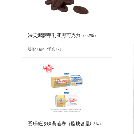
法芙娜萨蒂利亚黑巧克力（62%）
规格: 1箱×12千克 / 箱
爱乐薇淡味黄油卷（脂肪含量82%）