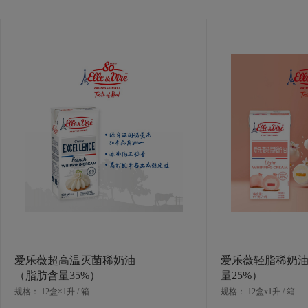
优质、本味、创新、分享，这些镌
薇将卓越带入每一个日常。“Taste
球多地厨师提供支持，打造美味、
（Bocuse d’Or）、西点世界杯（Cou
赛（Championnat de France du
（前保罗博古斯酒店管理与厨艺学院
会与技术支持，并且拥有独特的品
产品系列：
爱乐薇为您提供稀奶油、奶油干酪
爱乐薇超高温灭菌稀奶油
爱乐薇轻脂稀奶
选择，为每一位消费者提供可口美
（脂肪含量35%）
量25%）
规格： 12盒×1升 / 箱
规格： 12盒x1升 / 箱