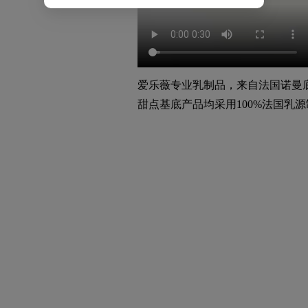
爱乐薇专业乳制品，来自法国诺曼
甜点基底产品均采用100%法国乳
养70头奶牛）（**）。
品牌起源：
八十年前，爱乐薇发轫于法国L'El
制出一套专业的乳品制造技术，一
的诺曼底的专业乳品技术与专业知
品牌优势：