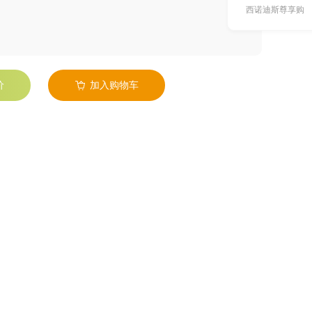
西诺迪斯尊享购
价
加入购物车