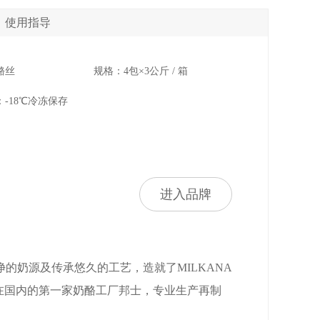
使用指导
酪丝
规格：4包×3公斤 / 箱
-18℃冷冻保存
进入品牌
安全纯净的奶源及传承悠久的工艺，造就了MILKANA
集团在国内的第一家奶酪工厂邦士，专业生产再制