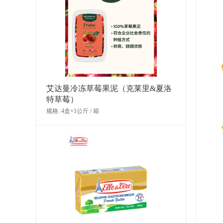
艾达曼冷冻草莓果泥（克莱里&夏洛
特草莓）
规格: 4盒×1公斤 / 箱