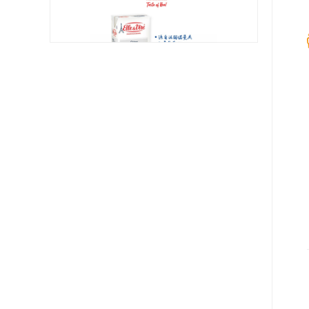
爱乐薇超高温灭菌稀奶油 （脂肪含量
35%）
规格: 12盒×1升 / 箱