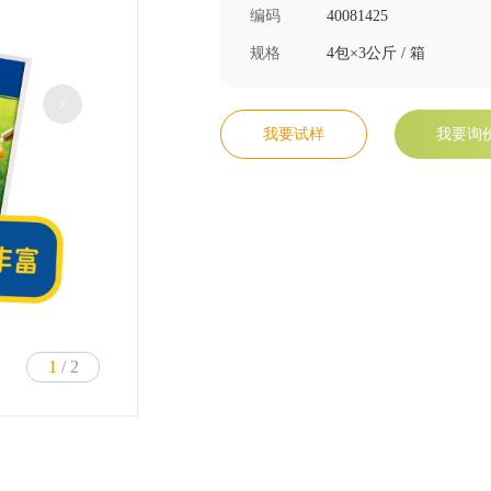
编码
40081425
规格
4包×3公斤 / 箱
我要试样
我要询
1
/ 2