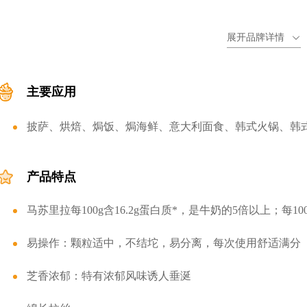
为了更好地服务中国餐饮市场，Milkana品牌针对餐饮客户，特别推
国餐饮市场的专业奶酪品牌，将通过深入研究中国消费者的饮食
展开品牌详情
验，遵从营养、美味、创新的宗旨，为餐饮客户提供专业产品和
主要应用
披萨、烘焙、焗饭、焗海鲜、意大利面食、韩式火锅、韩
产品特点
马苏里拉每100g含16.2g蛋白质*，是牛奶的5倍以上；每10
易操作：颗粒适中，不结坨，易分离，每次使用舒适满分
芝香浓郁：特有浓郁风味诱人垂涎