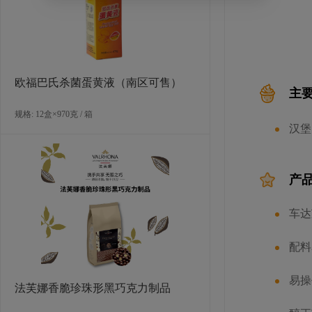
为了更好地
国餐饮市
验，遵从
欧福巴氏杀菌蛋黄液（南区可售）
主
规格: 12盒×970克 / 箱
汉堡
产
车达
配料
易操
法芙娜香脆珍珠形黑巧克力制品