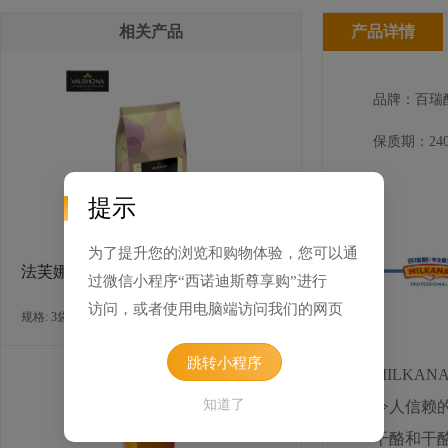
相关产品
产品详情
品牌：百瑞
保质期：240
提示
为了提升您的浏览和购物体验，您可以通
法芙娜灵感系列柚子巧克力制品
过微信小程序“西诺迪斯尊享购”进行
访问，或者使用电脑端访问我们的网页
规格: 3袋×3千克 / 箱
跳转小程序
MILKA
知道了
令人信赖的
干酪和干