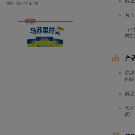
醇正
规格: 3袋×3千克 / 箱
片上
（*
有3
产
易操
百瑞酪专业餐饮马苏里拉 1千克
的结
规格: 12包×1千克 / 箱
醇正
预切
间