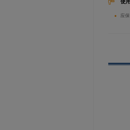
使
应保
LA ROSE NOIRE 马卡龙8种口味混
合装（糕点）
规格: 96粒×15克 / 箱
艾达曼冷冻蓝莓果泥