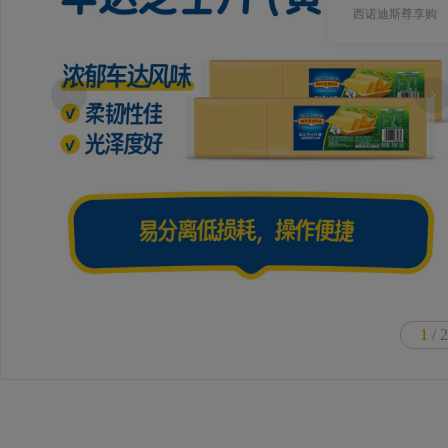
西诺迪斯尊享购
1
/ 2