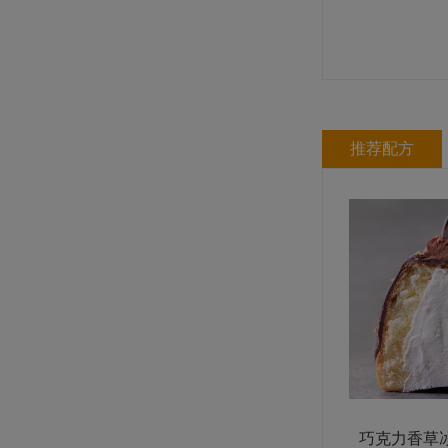
蔻曼传统黄油块（脂肪含量82%）
规格: 4块×2.5千克 / 箱
推荐配方
爱乐薇马斯卡波尼调制稀奶油（脂肪
含量36.5%）
规格: 6盒×1升 / 箱
巧克力香草