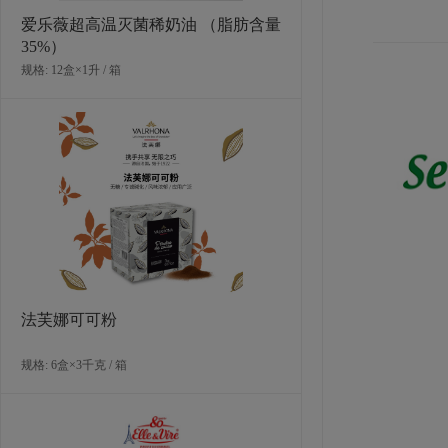
爱乐薇超高温灭菌稀奶油 （脂肪含量
35%）
规格: 12盒×1升 / 箱
法芙娜可可粉
规格: 6盒×3千克 / 箱