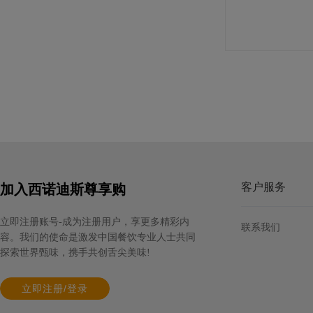
法芙娜白巧克力豆（35%）
规格: 3袋×3千克 / 箱
客户服务
加入西诺迪斯尊享购
立即注册账号-成为注册用户，享更多精彩内
联系我们
容。我们的使命是激发中国餐饮专业人士共同
探索世界甄味，携手共创舌尖美味!
立即注册/登录