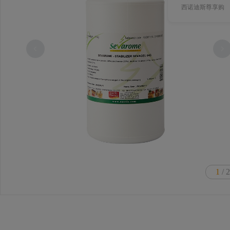
西诺迪斯尊享购
1
/ 2