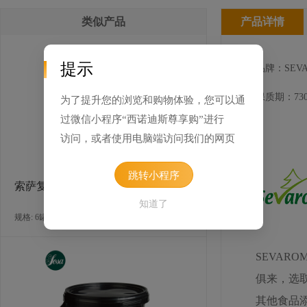
类似产品
产品详情
提示
品牌：SEVA
保质期：730
为了提升您的浏览和购物体验，您可以通
过微信小程序“西诺迪斯尊享购”进行
访问，或者使用电脑端访问我们的网页
跳转小程序
索萨复配冰霜增稠剂
知道了
规格: 6罐×500克 / 箱
SEVAR
俱来，选
其他食品