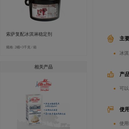
索萨复配冰淇淋稳定剂
主
规格: 2桶×3千克 / 箱
冰淇
相关产品
产
可以
使
使用量