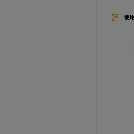
使
爱乐薇马斯卡波尼调制稀奶油（脂肪
含量36.5%）
规格: 6盒×1升 / 箱
法芙娜豆形加勒比巧克力（66%）
规格: 9袋×1千克 / 箱