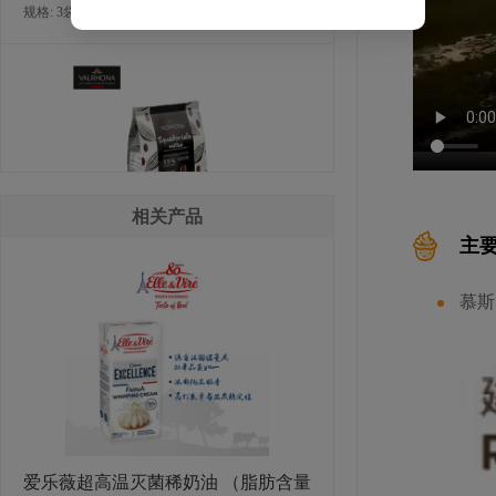
规格: 3袋×3千克 / 箱
相关产品
主
法芙娜厄瓜多尔巧克力豆（55％）
慕斯
规格: 3袋×3千克 / 箱
爱乐薇超高温灭菌稀奶油 （脂肪含量