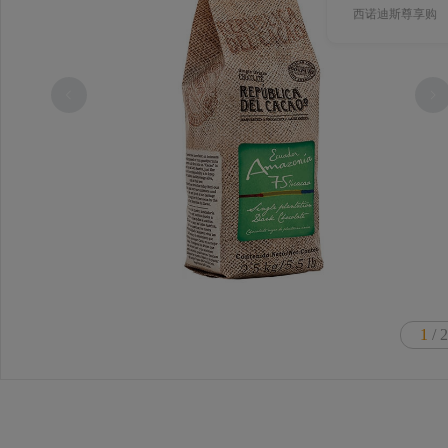
西诺迪斯尊享购
1
/ 2