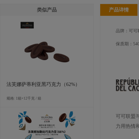
类似产品
产品详情
品牌：可可
保质期：540
法芙娜萨蒂利亚黑巧克力（62%）
规格: 1箱×12千克 / 箱
可可联盟
力用热情