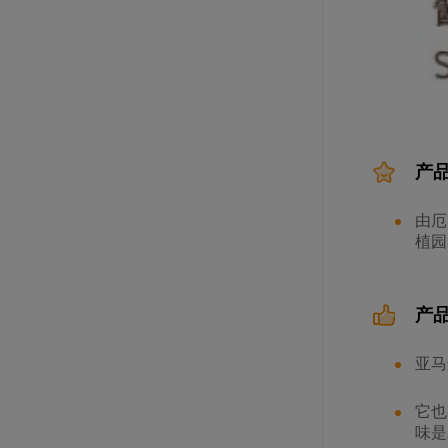
规格: 6个×990克 / 箱
法芙娜豆形阿拉瓜尼巧克力制品
（72%）
规格: 3袋×3千克 / 箱
产
由厄
植园
蔻曼传统黄油块（脂肪含量82%）
产
规格: 4块×2.5千克 / 箱
亚马
法芙娜曼特尼巧克力豆（64%）
它也
味是
规格: 3袋×3千克 / 箱