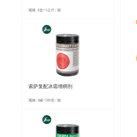
规格: 4盒×1公斤 / 箱
索萨复配冰霜增稠剂
规格: 6罐×500克 / 箱