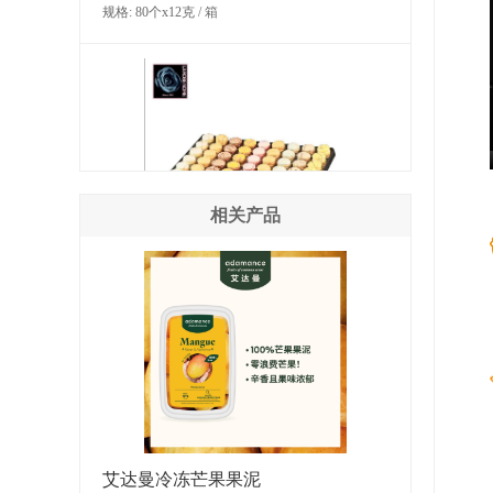
规格: 80个x12克 / 箱
相关产品
LA ROSE NOIRE 混合口味迷你马卡
龙（糕点）
规格: 126粒×6克 / 箱
艾达曼冷冻芒果果泥