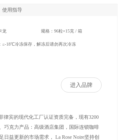
使用指导
卡龙
规格：96粒×15克 / 箱
：≤-18℃冷冻保存，解冻后请勿再次冷冻
进入品牌
立。 其位于菲律宾的现代化工厂认证资质完备，现有3200
糕点、巧克力产品：高级酒店集团，国际连锁咖啡
新的市场需求， La Rose Noire坚持创