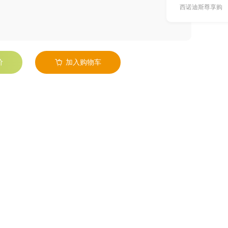
西诺迪斯尊享购
价
加入购物车