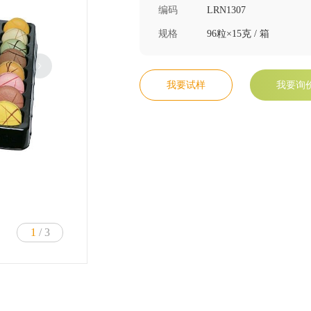
编码
LRN1307
规格
96粒×15克 / 箱
我要试样
我要询
1
/ 3