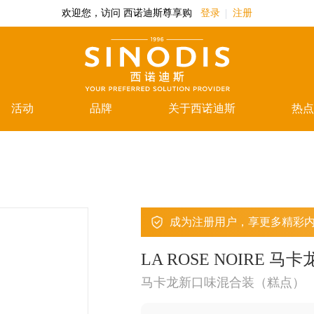
欢迎您，访问 西诺迪斯尊享购
登录
注册
活动
品牌
关于西诺迪斯
热点
成为注册用户，享更多精彩
LA ROSE NOIRE
马卡龙新口味混合装（糕点）