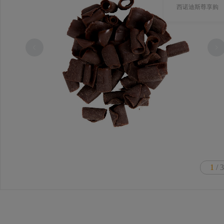
西诺迪斯尊享购
1
/ 3