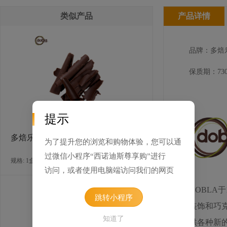
类似产品
产品详情
品牌：多焙
保质期：730
提示
多焙乐卷形刨花状黑巧克力
为了提升您的浏览和购物体验，您可以通
过微信小程序“西诺迪斯尊享购”进行
规格: 1盒×2.5千克 / 箱
访问，或者使用电脑端访问我们的网页
DOBLA
跳转小程序
装饰和巧
知道了
供各种新