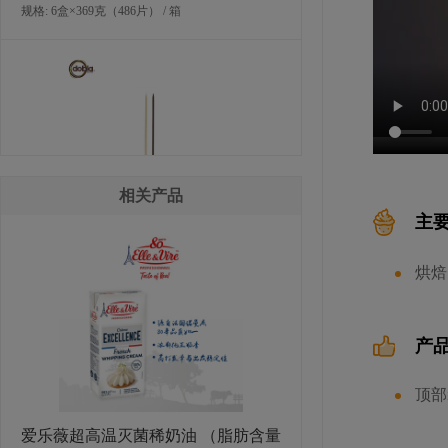
规格: 6盒×369克（486片） / 箱
相关产品
主
多焙乐矛形黑白混合巧克力
烘焙
规格: 6盒×515克（490片） / 箱
产
顶部
爱乐薇超高温灭菌稀奶油 （脂肪含量