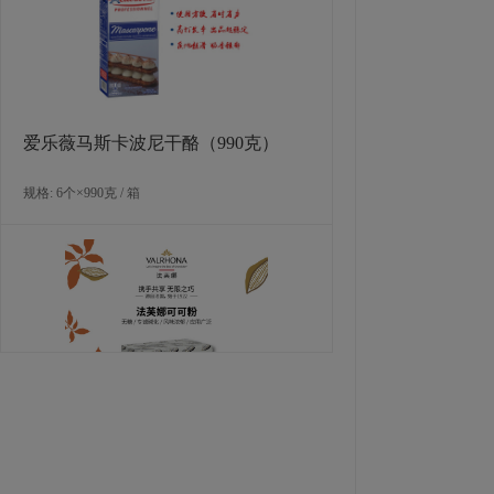
规格: 1盒×4千克 / 箱
爱乐薇马斯卡波尼干酪（990克）
规格: 6个×990克 / 箱
多焙乐蝴蝶形巧克力制品
规格: 6盒×171克（72片） / 箱
法芙娜可可粉