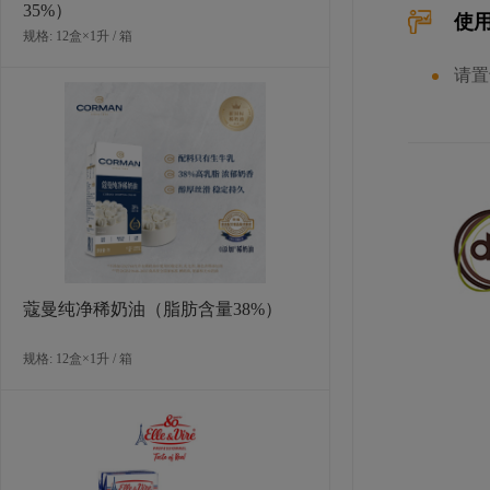
35%）
使
规格: 12盒×1升 / 箱
请置
多焙乐迷你绿色树叶形巧克力
规格: 6盒×264克（576片） / 箱
蔻曼纯净稀奶油（脂肪含量38%）
规格: 12盒×1升 / 箱
多焙乐卷形白巧克力