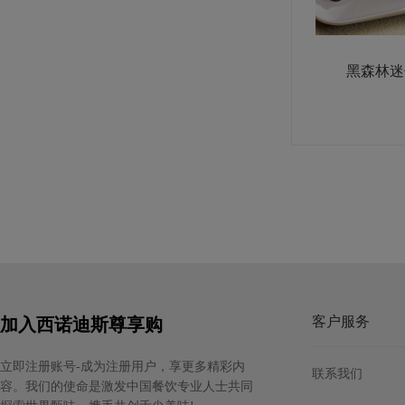
黑森林迷
莱斯居尔黄油片（脂肪含量84%）
规格: 10片×1千克 / 箱
多焙乐经典组合装黑巧克力
规格: 6盒×390克（310片） / 箱
客户服务
加入西诺迪斯尊享购
立即注册账号-成为注册用户，享更多精彩内
联系我们
容。我们的使命是激发中国餐饮专业人士共同