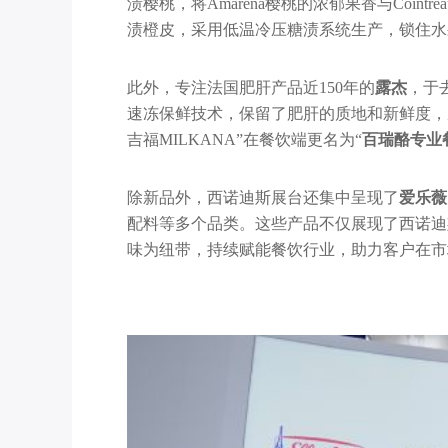
渍樱桃，将Amarena樱桃的浓郁果香与Coi
渍橙皮，采用低温冷压糖渍系统生产，锁住水
此外，专注法国肥肝产品近150年的
露杰
，于
速冻保鲜技术，保留了肥肝的质地和新鲜度，成为
吉福MILKANA”在餐饮端更名为“
百瑞酪专业
除新品外，西诺迪斯展台还集中呈现了
爱乐薇
配料等多个品类。这些产品不仅展现了西诺迪
味为纽带，持续赋能餐饮行业，助力客户在市