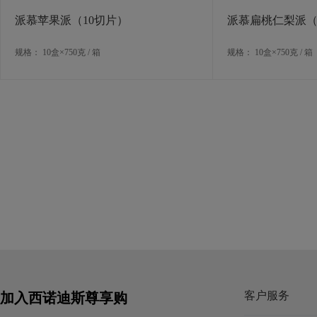
派慕苹果派（10切片）
派慕扁桃仁梨派（
规格： 10盒×750克 / 箱
规格： 10盒×750克 / 箱
客户服务
加入西诺迪斯尊享购