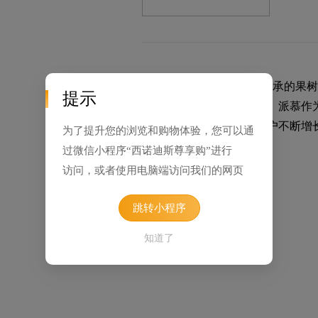
派慕创立于1890年，5代传承的
提示
苹果品种的黄金种植地段。派慕作
工、糕点）。为了满足客户不断增
为了提升您的浏览和购物体验，您可以通
靠且拥有IFS、BRC认证。
过微信小程序“西诺迪斯尊享购”进行
访问，或者使用电脑端访问我们的网页
品牌起源
跳转小程序
知道了
Pomone，自1850年起，便
四代人的传承，如今萨拉赞家族定