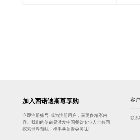
客
加入西诺迪斯尊享购
立即注册账号-成为注册用户，享更多精彩内
联系
容。我们的使命是激发中国餐饮专业人士共同
探索世界甄味，携手共创舌尖美味!