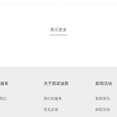
展示更多
户服务
关于西诺迪斯
新闻活动
我们
我们的服务
新闻资讯
意见反馈
精彩活动