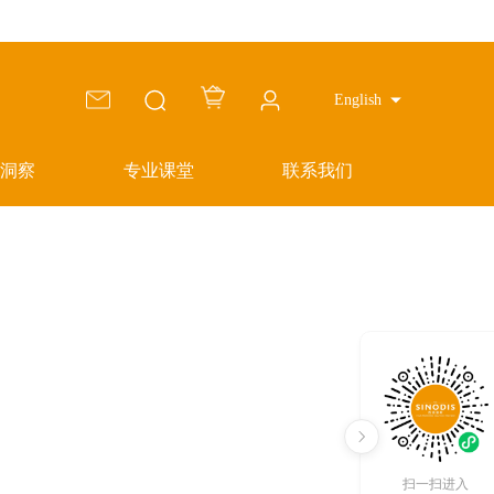
English
洞察
专业课堂
联系我们
扫一扫进入