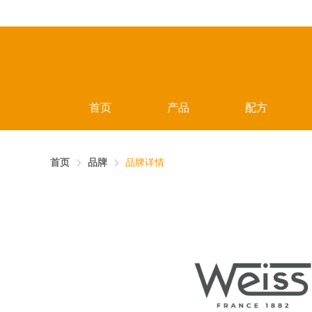
首页
产品
配方
首页
品牌
品牌详情