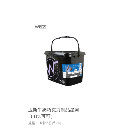
围内寻找诸多精美优质的原
美味。
卫斯牛奶巧克力制品星河
（41%可可）
规格： 1桶×5公斤 / 箱