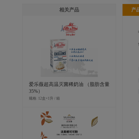
相关产品
产
爱乐薇超高温灭菌稀奶油 （脂肪含量
35%）
规格: 12盒×1升 / 箱