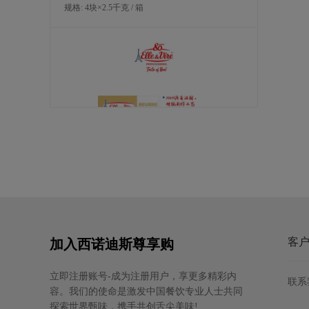
规格: 4块×2.5千克 / 箱
爱乐薇黄油片（脂肪含量84%）
规格: 10片×1千克 / 箱
客
加入西诺迪斯尊享购
立即注册账号-成为注册用户，享更多精彩内
联系
容。我们的使命是激发中国餐饮专业人士共同
探索世界甄味，携手共创舌尖美味!