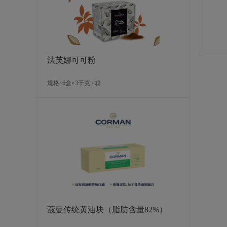
法芙娜可可粉
规格: 6盒×3千克 / 箱
蔻曼传统黄油块（脂肪含量82%）