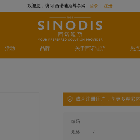
欢迎您，访问 西诺迪斯尊享购
登录
注册
活动
品牌
关于西诺迪斯
热点
成为注册用户，享更多精彩
编码
规格
/