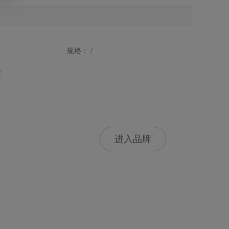
规格： /
：
进入品牌