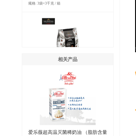
规格: 3袋×3千克 / 箱
相关产品
法芙娜厄瓜多尔巧克力豆（55％）
规格: 3袋×3千克 / 箱
爱乐薇超高温灭菌稀奶油 （脂肪含量