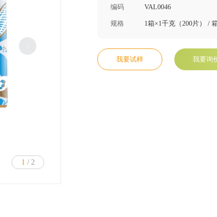
编码
VAL0046
规格
1箱×1千克（200片） / 
我要试样
我要询
1
/ 2