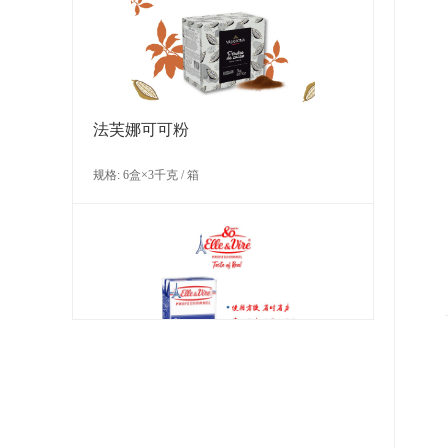
规格: 3袋×3千克 / 箱
法芙娜可可粉
规格: 6盒×3千克 / 箱
可可联盟伊瓜达尔黑巧克力 (56%)
规格: 4袋×2.5千克 / 箱
爱乐薇马斯卡波尼干酪（990克）