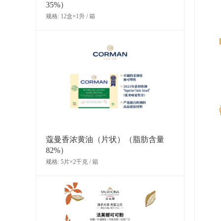
35%）
规格: 12盒×1升 / 箱
可可联盟亚马逊黑巧克力 (75%)
规格: 4袋×2.5千克 / 箱
蔻曼香浓黄油（片状）（脂肪含量
82%）
规格: 5片×2千克 / 箱
法芙娜阿比纳黑巧克力豆（85%）