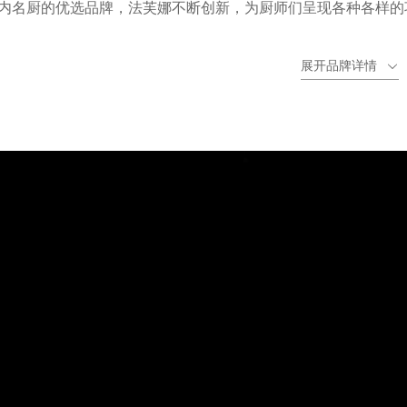
内名厨的优选品牌，法芙娜不断创新，为厨师们呈现各种各样的
野，让每一种口味都成为非凡的体验。
展开品牌详情