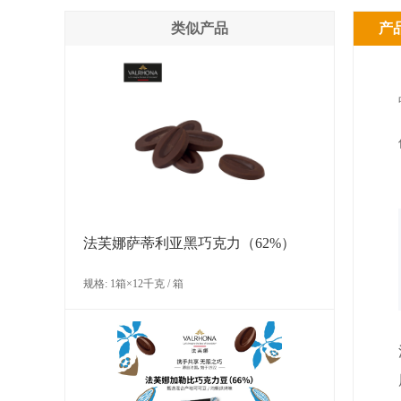
类似产品
产
法芙娜萨蒂利亚黑巧克力（62%）
规格: 1箱×12千克 / 箱