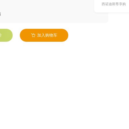
西诺迪斯尊享购
箱
价
加入购物车