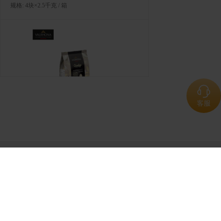
规格: 4块×2.5千克 / 箱
客服
法芙娜白巧克力豆（33%）
规格: 3袋×3千克 / 箱
客户服务
加入西诺迪斯尊享购
立即注册账号-成为注册用户，享更多精彩内
联系我们
容。我们的使命是激发中国餐饮专业人士共同
探索世界甄味，携手共创舌尖美味!