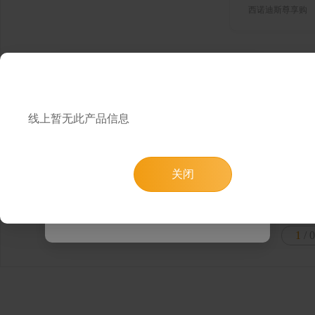
西诺迪斯尊享购
提示
为了提升您的浏览和购物体验，您可以通
线上暂无此产品信息
过微信小程序“西诺迪斯尊享购”进行
访问，或者使用电脑端访问我们的网页
关闭
跳转小程序
知道了
1
/ 0