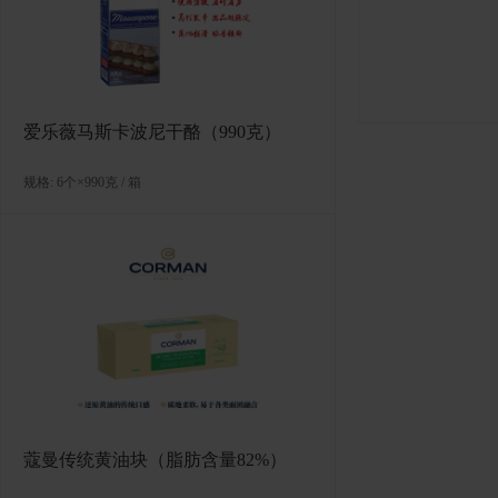
爱乐薇马斯卡波尼干酪（990克）
规格: 6个×990克 / 箱
蔻曼传统黄油块（脂肪含量82%）