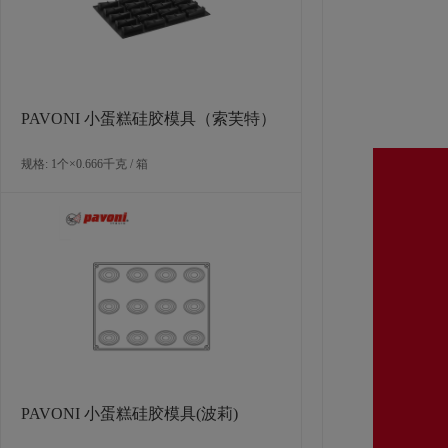
送达世界
淇淋的优
PAVONI 小蛋糕硅胶模具（索芙特）
规格: 1个×0.666千克 / 箱
PAVONI 小蛋糕硅胶模具(波莉)