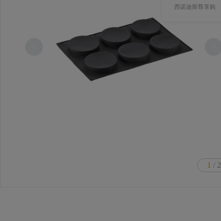
西诺迪斯尊享购
1
/ 2