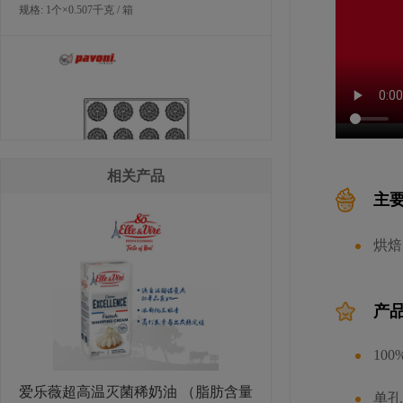
规格: 1个×0.507千克 / 箱
相关产品
主
PAVONI 小蛋糕硅胶模具(圣多诺)
烘焙
规格: 1个×0.507千克 / 箱
产
10
爱乐薇超高温灭菌稀奶油 （脂肪含量
单孔