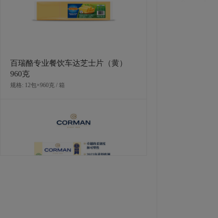
规格: 1个×0.507千克 / 箱
百瑞酪专业餐饮车达芝士片（黄）
960克
规格: 12包×960克 / 箱
PAVONI 小蛋糕硅胶模具(普朗特)
规格: 1个×0.507千克 / 箱
蔻曼香浓黄油（片状）（脂肪含量
82%）