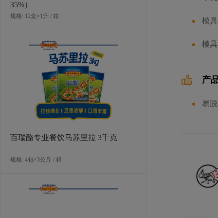
35%）
规格: 12盒×1升 / 箱
模具
模具
PAVONI 小蛋糕硅胶模具组合(玛格丽
塔)
规格: 1个×0.507千克 / 箱
产
易脱
百瑞酪专业餐饮马苏里拉 3千克
规格: 4包×3公斤 / 箱
PAVONI 小蛋糕硅胶模具(爱心)