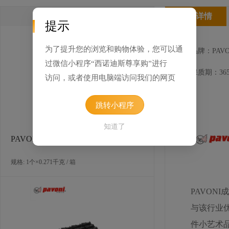
类似产品
产品详情
提示
为了提升您的浏览和购物体验，您可以通
品牌：PAVO
过微信小程序“西诺迪斯尊享购”进行
保质期：365
访问，或者使用电脑端访问我们的网页
跳转小程序
知道了
PAVONI 迷你塔壳硅胶模具（方形）
规格: 1个×0.271千克 / 箱
PAVON
与该行业
件小艺术