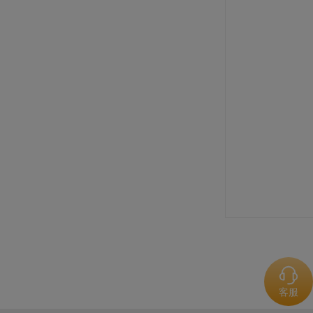
规格: 5片×2千克 / 箱
PAVONI 迷你塔壳硅胶模具（圆形）
规格: 1个×0.271千克 / 箱
爱乐薇马斯卡波尼干酪（990克）
规格: 6个×990克 / 箱
PAVONI 迷你塔壳硅胶模具（椭圆）
客服
规格: 1个×0.271千克 / 箱