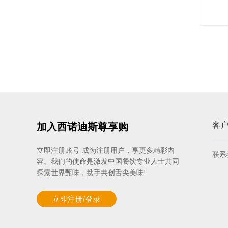
规格: 10片×1千克 / 箱
LA ROSE NOIRE 香草味中型圆形塔
壳（糕点）
规格: 120个×12克 / 箱
客
加入西诺迪斯尊享购
爱乐薇马斯卡波尼调制稀奶油（脂肪
含量36.5%）
立即注册账号-成为注册用户，享更多精彩内
联系
容。我们的使命是激发中国餐饮专业人士共同
规格: 6盒×1升 / 箱
探索世界甄味，携手共创舌尖美味!
LA ROSE NOIRE 咸味迷你圆形塔壳
立即注册/登录
（糕点）
规格: 210个×6克 / 箱