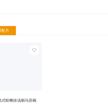
荐配方
法式蛤蜊浓汤焗马苏碗