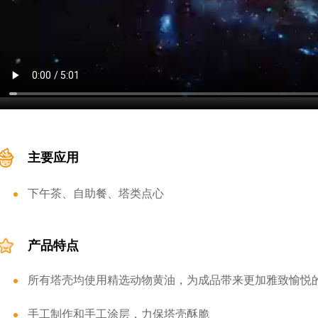
主要应用
下午茶、自助餐、塔类点心
产品特点
所有塔壳均使用精选动物黄油，为成品带来更加雅致愉悦
手工制作和手工涂层，力保塔壳酥脆