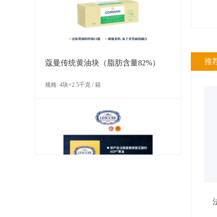
规格: 60个×12克 / 箱
推
蔻曼传统黄油块（脂肪含量82%）
规格: 4块×2.5千克 / 箱
LA ROSE NOIRE 巧克力味小型圆形
塔壳（糕点）
规格: 125个×11克 / 箱
莱斯居尔黄油片（脂肪含量84%）