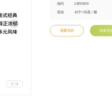
编码
LRN1810
规格
45个×36克 / 箱
我要试样
我要询
1
/ 4