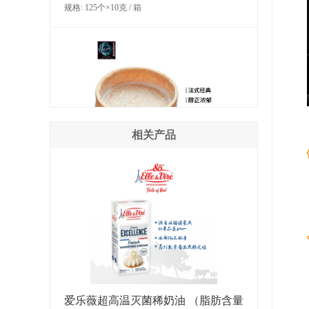
规格: 125个×10克 / 箱
相关产品
LA ROSE NOIRE 香草味大型圆形塔
壳（糕点）
规格: 45个×29克 / 箱
爱乐薇超高温灭菌稀奶油 （脂肪含量