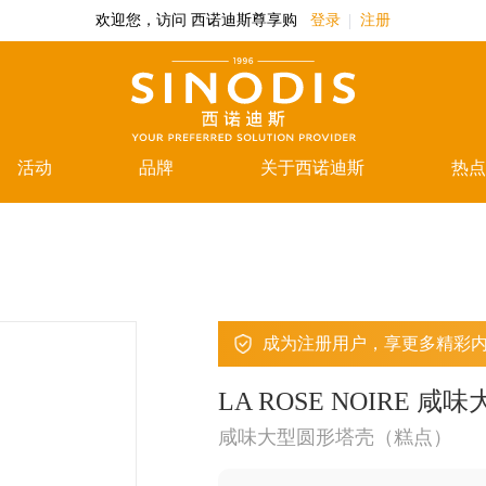
欢迎您，访问 西诺迪斯尊享购
登录
注册
活动
品牌
关于西诺迪斯
热点
成为注册用户，享更多精彩
LA ROSE NOIRE
咸味大型圆形塔壳（糕点）