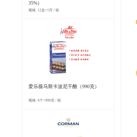
35%）
规格: 12盒×1升 / 箱
LA ROSE NOIRE迷你超薄花边塔壳
（糕点）
规格: 180个x3克 / 箱
爱乐薇马斯卡波尼干酪（990克）
规格: 6个×990克 / 箱
LA ROSE NOIRE 中型圆形酥皮塔壳
（糕点）