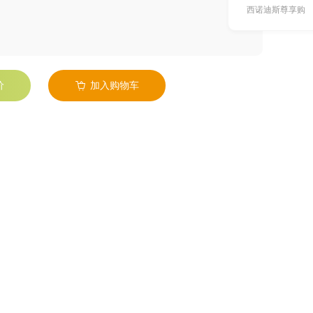
西诺迪斯尊享购
价
加入购物车