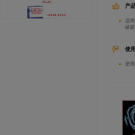
产
适用
破损
使
爱乐薇马斯卡波尼干酪（990克）
使用
规格: 6个×990克 / 箱