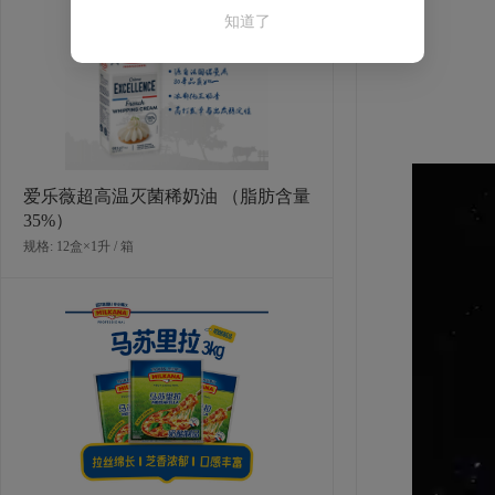
知道了
新，每年推
爱乐薇超高温灭菌稀奶油 （脂肪含量
35%）
规格: 12盒×1升 / 箱