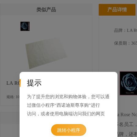
类似产品
产品详情
品牌：LA RO
保质期：365
提示
LA ROSE NOIRE 大酥皮
为了提升您的浏览和购物体验，您可以通
规格: 10片×850克 / 箱
过微信小程序“西诺迪斯尊享购”进行
访问，或者使用电脑端访问我们的网页
La Ros
相关产品
多名员工
跳转小程序
品牌，还有