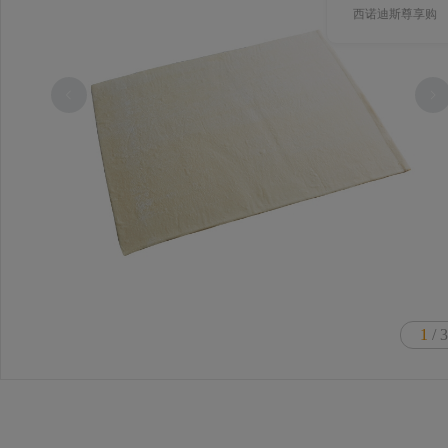
西诺迪斯尊享购
1
/ 3