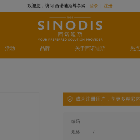
欢迎您，访问 西诺迪斯尊享购
登录
注册
活动
品牌
关于西诺迪斯
热点
成为注册用户，享更多精彩
编码
规格
/