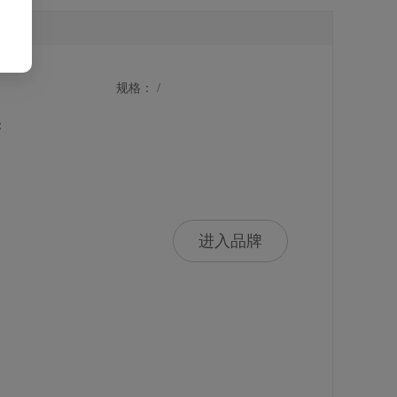
规格： /
：
进入品牌