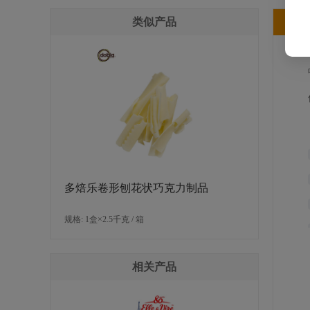
类似产品
产
多焙乐卷形刨花状巧克力制品
规格: 1盒×2.5千克 / 箱
相关产品