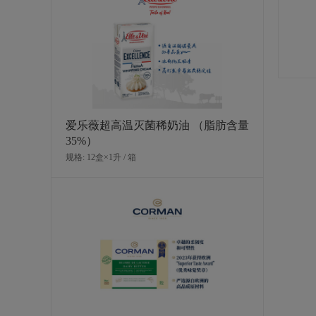
爱乐薇超高温灭菌稀奶油 （脂肪含量
35%）
规格: 12盒×1升 / 箱