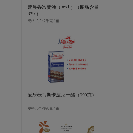
蔻曼香浓黄油（片状）（脂肪含量
82%）
规格: 5片×2千克 / 箱
爱乐薇马斯卡波尼干酪（990克）
规格: 6个×990克 / 箱