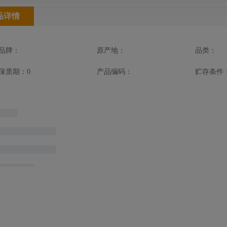
品详情
品牌：
原产地：
品类：
保质期：0
产品编码：
贮存条件