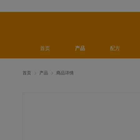
首页
产品
配方
首页
产品
商品详情