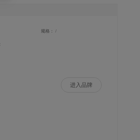
规格： /
：
进入品牌