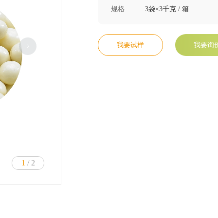
规格
3袋×3千克 / 箱
我要试样
我要询
1
/ 2