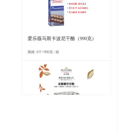
规格: 1盒×4千克 / 箱
爱乐薇马斯卡波尼干酪（990克）
规格: 6个×990克 / 箱
多焙乐蝴蝶形巧克力制品
规格: 6盒×171克（72片） / 箱
法芙娜可可粉