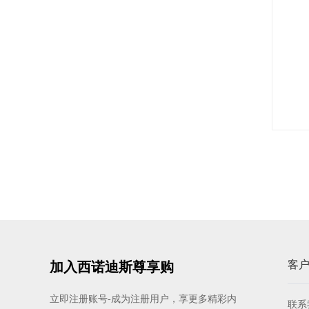
规格: 6盒×3千克 / 箱
多焙乐迷你绿色树叶形巧克力
规格: 6盒×264克（576片） / 箱
蔻曼传统黄油块（脂肪含量82%）
规格: 4块×2.5千克 / 箱
客
加入西诺迪斯尊享购
多焙乐黄色星形巧克力
立即注册账号-成为注册用户，享更多精彩内
规格: 6盒×304克（304片） / 箱
联系