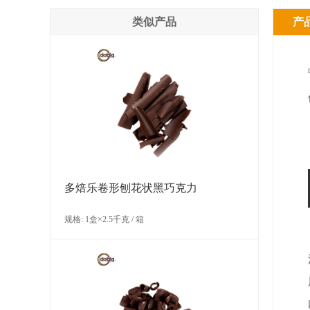
类似产品
产
多焙乐卷形刨花状黑巧克力
规格: 1盒×2.5千克 / 箱