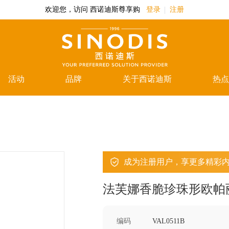
欢迎您，访问 西诺迪斯尊享购
登录
注册
活动
品牌
关于西诺迪斯
热点
成为注册用户，享更多精彩
法芙娜香脆珍珠形欧帕
编码
VAL0511B