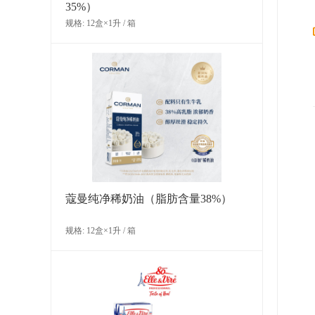
35%）
规格: 12盒×1升 / 箱
多焙乐矛形黑白混合巧克力
规格: 6盒×515克（490片） / 箱
蔻曼纯净稀奶油（脂肪含量38%）
规格: 12盒×1升 / 箱
多焙乐卷形白巧克力