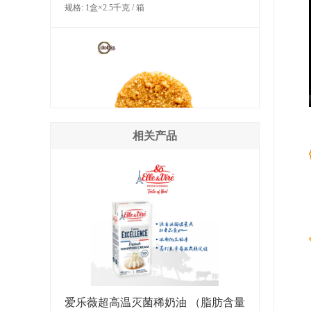
规格: 1盒×2.5千克 / 箱
相关产品
多焙乐金色薄片形巧克力制品
规格: 6盒×369克（486片） / 箱
爱乐薇超高温灭菌稀奶油 （脂肪含量