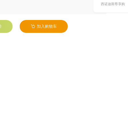
西诺迪斯尊享购
价
加入购物车