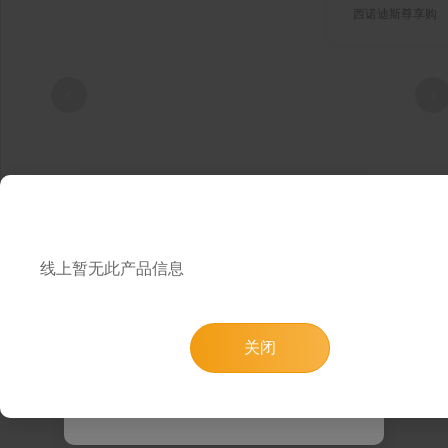
西诺迪斯尊享购
提示
为了提升您的浏览和购物体验，您可以通
线上暂无此产品信息
过微信小程序“西诺迪斯尊享购”进行
访问，或者使用电脑端访问我们的网页
1
/ 0
关闭
跳转小程序
知道了