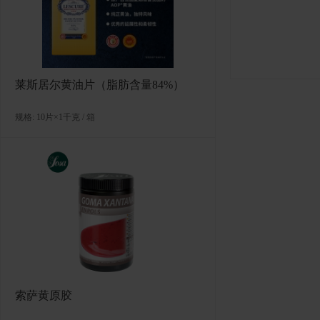
莱斯居尔黄油片（脂肪含量84%）
规格: 10片×1千克 / 箱
索萨黄原胶