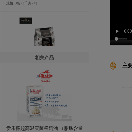
规格: 3袋×3千克 / 箱
相关产品
主
法芙娜厄瓜多尔巧克力豆（55％）
规格: 3袋×3千克 / 箱
爱乐薇超高温灭菌稀奶油 （脂肪含量