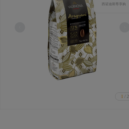
西诺迪斯尊享购
1
/ 2