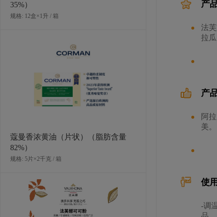
产
35%）
规格: 12盒×1升 / 箱
法芙
拉瓜
可可联盟亚马逊黑巧克力 (75%)
规格: 4袋×2.5千克 / 箱
产
阿拉
美。
蔻曼香浓黄油（片状）（脂肪含量
82%）
规格: 5片×2千克 / 箱
使
法芙娜阿比纳黑巧克力豆（85%）
-调
品。