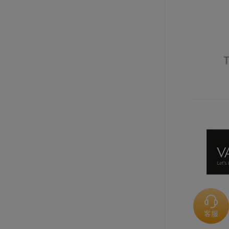
规格: 6个×990克 / 箱
卫斯黑巧克力制品星河（67%可可）
规格: 1桶×5公斤 / 箱
蔻曼传统黄油块（脂肪含量82%）
规格: 4块×2.5千克 / 箱
法芙娜豆形加勒比巧克力（66%）
客服
规格: 9袋×1千克 / 箱