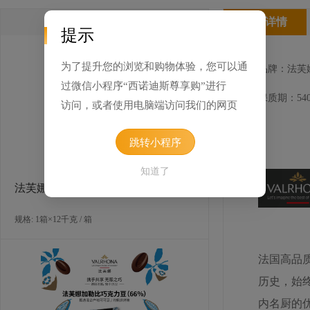
类似产品
产品详情
提示
为了提升您的浏览和购物体验，您可以通
品牌：法芙
过微信小程序“西诺迪斯尊享购”进行
保质期：540
访问，或者使用电脑端访问我们的网页
跳转小程序
知道了
法芙娜萨蒂利亚黑巧克力（62%）
规格: 1箱×12千克 / 箱
法国高品
历史，始
内名厨的