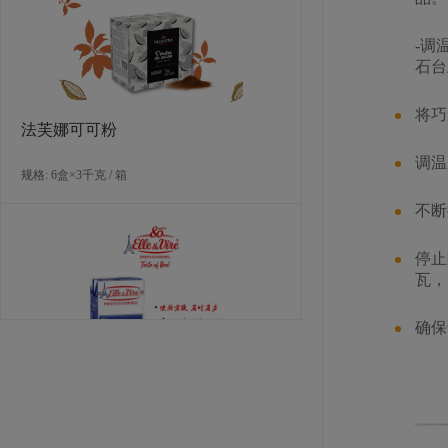
规格: 3袋×3千克 / 箱
-调
石台
将巧
法芙娜可可粉
调温
规格: 6盒×3千克 / 箱
不断
可可联盟伊瓜达尔黑巧克力 (56%)
停止
瓦，
规格: 4袋×2.5千克 / 箱
确保
爱乐薇马斯卡波尼干酪（990克）