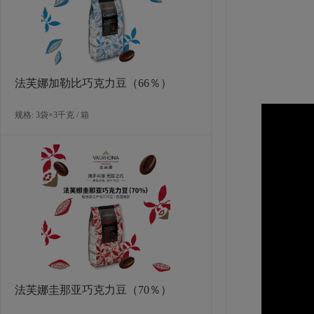
野，让每
法芙娜加勒比巧克力豆（66％）
规格: 3袋×3千克 / 箱
法芙娜圭那亚巧克力豆（70％）