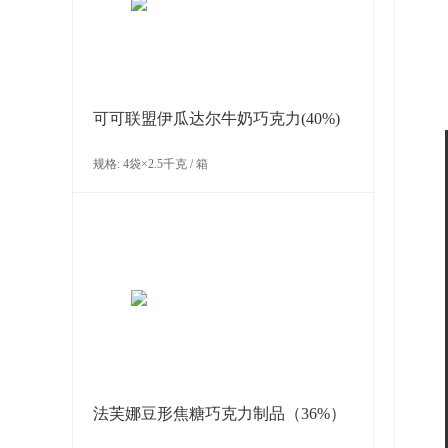
可可联盟伊瓜达尔牛奶巧克力(40%)
规格: 4袋×2.5千克 / 箱
法芙娜豆形焦糖巧克力制品（36%）