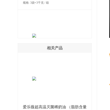
规格: 3袋×3千克 / 箱
相关产品
法芙娜萨蒂利亚牛奶巧克力 （38%）
规格: 1箱×12千克 / 箱
爱乐薇超高温灭菌稀奶油 （脂肪含量