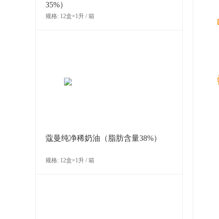
35%）
规格: 12盒×1升 / 箱
法芙娜厄瓜多尔牛奶巧克力豆
（35%）
规格: 3袋×3千克 / 箱
蔻曼纯净稀奶油（脂肪含量38%）
规格: 12盒×1升 / 箱
法芙娜阿泽丽雅牛奶巧克力制品
（35%）