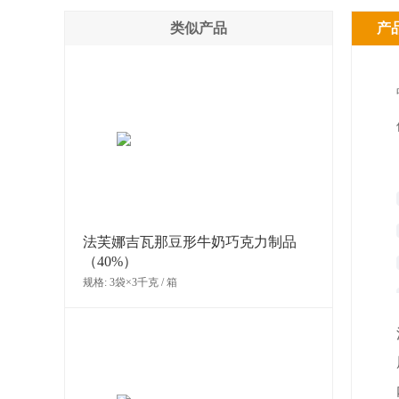
类似产品
产
法芙娜吉瓦那豆形牛奶巧克力制品
（40%）
规格: 3袋×3千克 / 箱