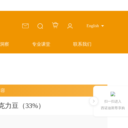
English
洞察
专业课堂
联系我们
内容
扫一扫进入
力豆（33%）
西诺迪斯尊享购