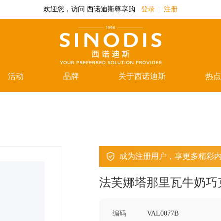
欢迎您，访问 西诺迪斯尊享购
登录
注册
活动
品牌
关于西诺迪斯
热点
成为注册用户，享更多精彩
法芙娜塔那里瓦牛奶巧克
编码
VAL0077B