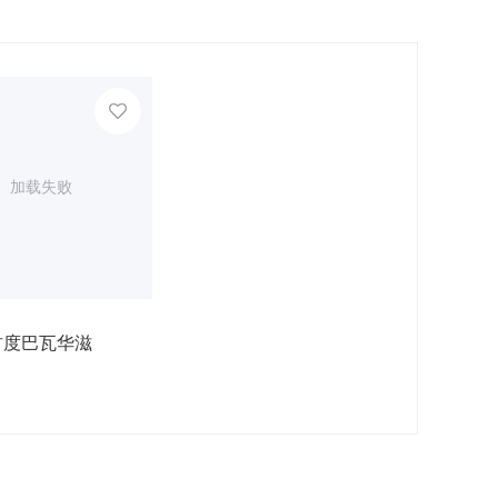
加载失败
君度巴瓦华滋