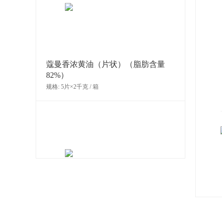
规格: 3袋×3千克 / 箱
蔻曼香浓黄油（片状）（脂肪含量
82%）
规格: 5片×2千克 / 箱
法芙娜豆形吉瓦那牛奶巧克力制品
（40%）
规格: 9袋×1千克 / 箱
爱乐薇马斯卡波尼干酪（990克）