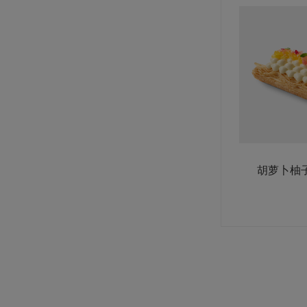
爱乐薇马斯卡波尼调制稀奶油（脂肪
含量36.5%）
规格: 6盒×1升 / 箱
胡萝卜柚