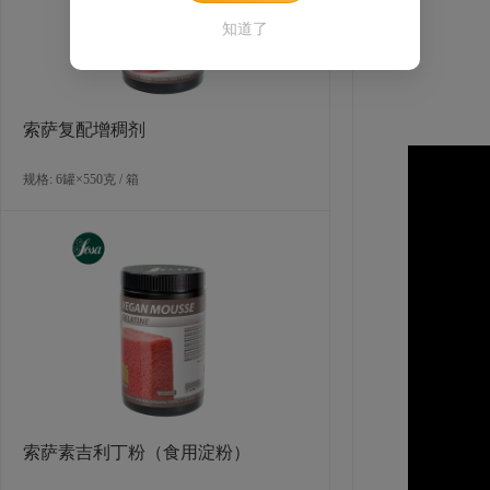
知道了
索萨复配增稠剂
规格: 6罐×550克 / 箱
索萨素吉利丁粉（食用淀粉）