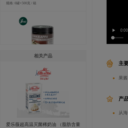
规格: 6罐×500克 / 箱
相关产品
主
索萨卡帕卡拉胶
果酱
规格: 6罐×600克 / 箱
产
从海
爱乐薇超高温灭菌稀奶油 （脂肪含量