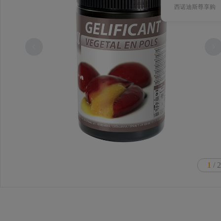
西诺迪斯尊享购
1
/ 2