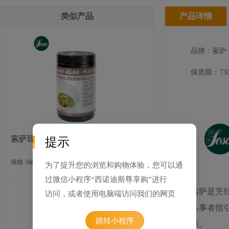
类似产品
产品详情
品牌：索萨
保质期：730
索萨琼脂
提示
规格: 6罐×500克 / 箱
为了提升您的浏览和购物体验，您可以通
过微信小程序“西诺迪斯尊享购”进行
索萨是烹
访问，或者使用电脑端访问我们的网页
从事者指
跳转小程序
等。