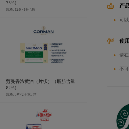
35%）
产
规格: 12盒×1升 / 箱
可以
索萨抗冻素胶粉（复配增稠剂）
使
规格: 6罐×500克 / 箱
请在
不可
蔻曼香浓黄油（片状）（脂肪含量
82%）
规格: 5片×2千克 / 箱