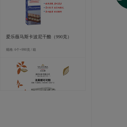
爱乐薇马斯卡波尼干酪（990克）
规格: 6个×990克 / 箱
法芙娜可可粉