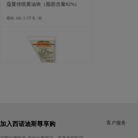
蔻曼传统黄油块（脂肪含量82%）
规格: 4块×2.5千克 / 箱
百瑞酪专业餐饮法式奶酪酱 1千克
规格: 8包×1公斤 / 箱
客户服务
加入西诺迪斯尊享购