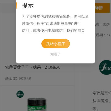
提示
类似产品
产品详情
为了提升您的浏览和购物体验，您可以通
过微信小程序“西诺迪斯尊享购”进行
品牌：索萨
访问，或者使用电脑端访问我们的网页
保质期：730
跳转小程序
知道了
索萨覆盆子干（糖果）2-10毫米
规格: 6罐×300克 / 箱
索萨是烹
从事者指
等。