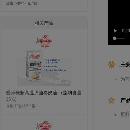
规格: 6罐×200克 / 箱
相关产品
主
为巧
爱乐薇超高温灭菌稀奶油 （脂肪含量
35%）
产
规格: 12盒×1升 / 箱
原料