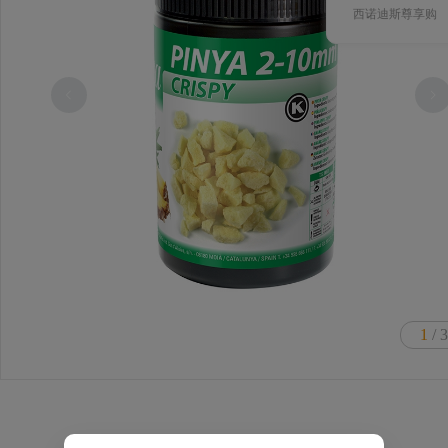
西诺迪斯尊享购
1
/ 3