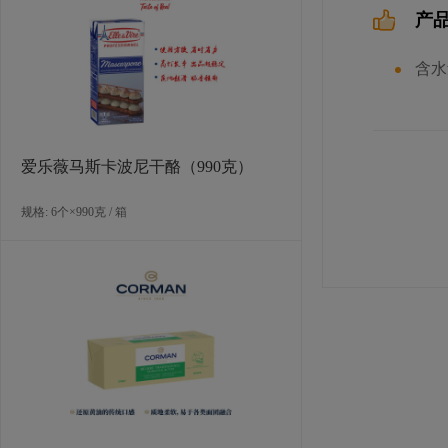
产
含水
爱乐薇马斯卡波尼干酪（990克）
规格: 6个×990克 / 箱