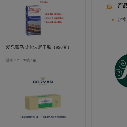
产
含水
爱乐薇马斯卡波尼干酪（990克）
规格: 6个×990克 / 箱