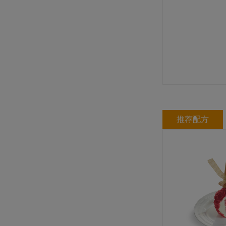
蔻曼香浓黄油（块状）（脂肪含量
82%）
规格: 1块×10千克 / 箱
推荐配方