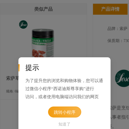
类似产品
产品详情
品牌：索萨
保质期：730
提示
索萨草莓干（糖果） 2-10 毫米
为了提升您的浏览和购物体验，您可以通
过微信小程序“西诺迪斯尊享购”进行
规格: 6罐×200克 / 箱
访问，或者使用电脑端访问我们的网页
索萨是烹
跳转小程序
从事者指
知道了
等。