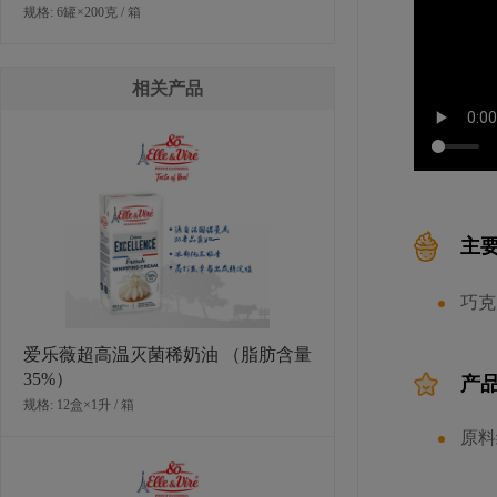
规格: 6罐×200克 / 箱
相关产品
主
巧克
爱乐薇超高温灭菌稀奶油 （脂肪含量
35%）
产
规格: 12盒×1升 / 箱
原料