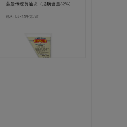
蔻曼传统黄油块（脂肪含量82%）
规格: 4块×2.5千克 / 箱
百瑞酪专业餐饮法式奶酪酱 1千克
规格: 8包×1公斤 / 箱