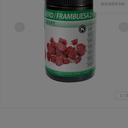
西诺迪斯尊享购
1
/ 3