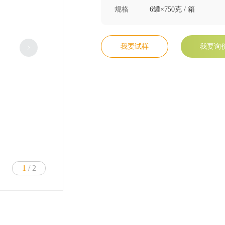
规格
6罐×750克 / 箱
我要试样
我要询
1
/ 2