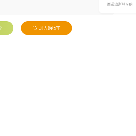
西诺迪斯尊享购
价
加入购物车