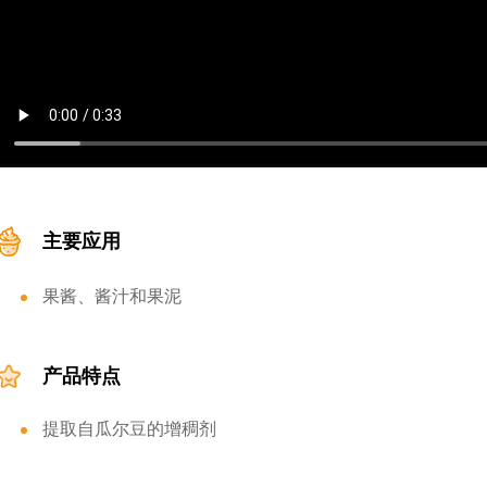
主要应用
果酱、酱汁和果泥
产品特点
提取自瓜尔豆的增稠剂