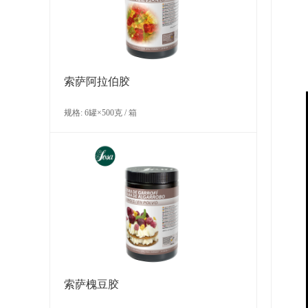
索萨阿拉伯胶
规格: 6罐×500克 / 箱
索萨槐豆胶