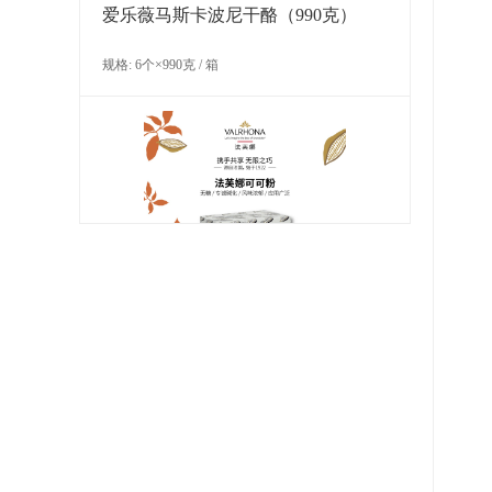
爱乐薇马斯卡波尼干酪（990克）
规格: 6个×990克 / 箱
法芙娜可可粉
规格: 6盒×3千克 / 箱