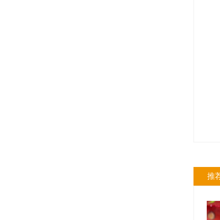
蔻曼传统黄油块（脂肪含量82%）
规格: 4块×2.5千克 / 箱
推