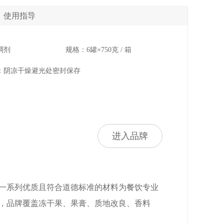
使用指导
稠剂
规格：6罐×750克 / 箱
：阴凉干燥避光处密封保存
进入品牌
一系列优质且符合道德标准的材料为餐饮专业
亚，品牌覆盖冻干果、果膏、质地改良、香料