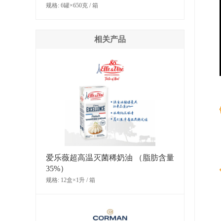
规格: 6罐×650克 / 箱
相关产品
爱乐薇超高温灭菌稀奶油 （脂肪含量
35%）
规格: 12盒×1升 / 箱