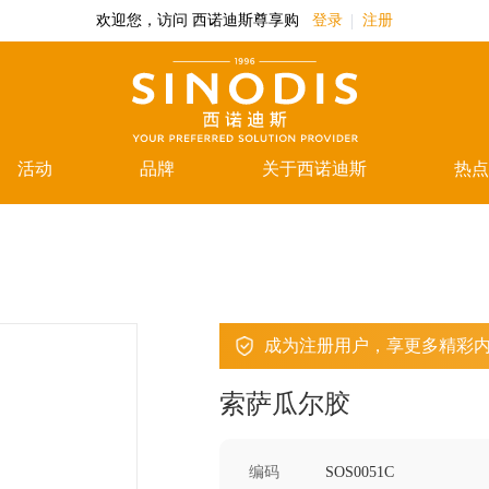
欢迎您，访问 西诺迪斯尊享购
登录
注册
活动
品牌
关于西诺迪斯
热点
成为注册用户，享更多精彩
索萨瓜尔胶
编码
SOS0051C