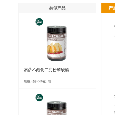
类似产品
产
索萨乙酰化二淀粉磷酸酯
规格: 6罐×500克 / 箱