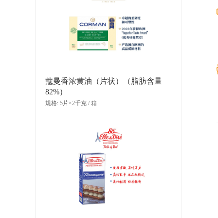
蔻曼香浓黄油（片状）（脂肪含量
82%）
规格: 5片×2千克 / 箱