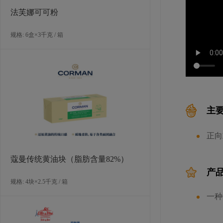
法芙娜可可粉
规格: 6盒×3千克 / 箱
主
正向
蔻曼传统黄油块（脂肪含量82%）
产
规格: 4块×2.5千克 / 箱
一种