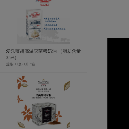
爱乐薇超高温灭菌稀奶油 （脂肪含量
35%）
规格: 12盒×1升 / 箱