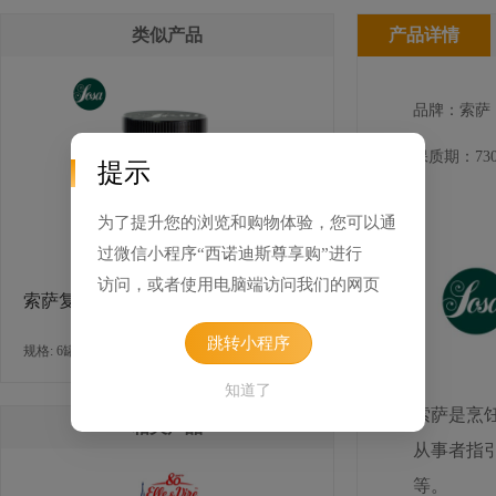
类似产品
产品详情
品牌：索萨
保质期：730
提示
为了提升您的浏览和购物体验，您可以通
过微信小程序“西诺迪斯尊享购”进行
访问，或者使用电脑端访问我们的网页
索萨复配营养强化剂
跳转小程序
规格: 6罐×500克 / 箱
知道了
索萨是烹
相关产品
从事者指
等。