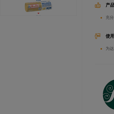
产
充分
使
爱乐薇淡味黄油卷（脂肪含量82%）
为达
规格: 12块×250克 / 箱