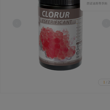
西诺迪斯尊享购
1
/ 2