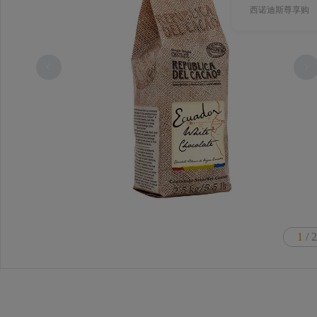
西诺迪斯尊享购
1
/ 2