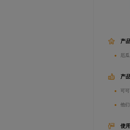
规格: 6个×990克 / 箱
产
厄瓜
产
蔻曼传统黄油块（脂肪含量82%）
可可
规格: 4块×2.5千克 / 箱
他们
使