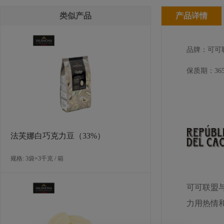
类似产品
产品详情
品牌：可可
保质期：365
法芙娜白巧克力豆（33%）
规格: 3袋×3千克 / 箱
可可联盟
力用热情