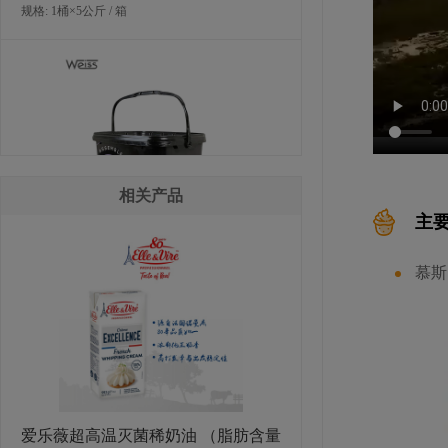
规格: 1桶×5公斤 / 箱
相关产品
主
卫斯白巧克力纳唯亚（29%可可脂）
慕斯
规格: 1桶×5公斤 / 箱
爱乐薇超高温灭菌稀奶油 （脂肪含量