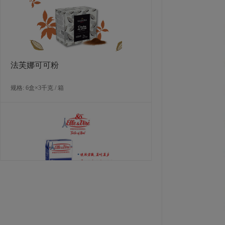
法芙娜可可粉
规格: 6盒×3千克 / 箱
爱乐薇马斯卡波尼干酪（990克）