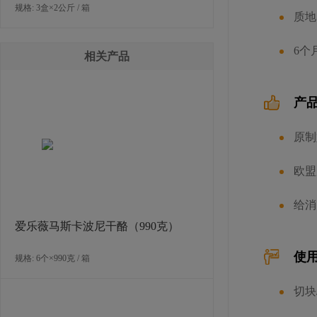
规格: 3盒×2公斤 / 箱
质地
6个
相关产品
产
原制
欧盟
给消
爱乐薇马斯卡波尼干酪（990克）
使
规格: 6个×990克 / 箱
切块