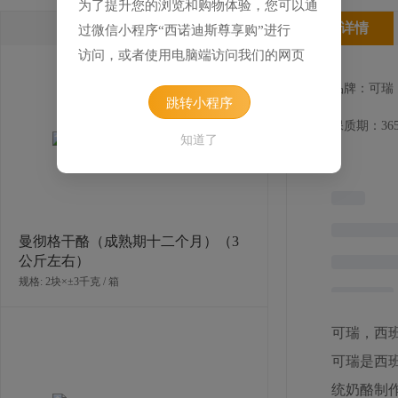
为了提升您的浏览和购物体验，您可以通
类似产品
产品详情
过微信小程序“西诺迪斯尊享购”进行
访问，或者使用电脑端访问我们的网页
品牌：可瑞
跳转小程序
保质期：365
知道了
曼彻格干酪（成熟期十二个月）（3
公斤左右）
规格: 2块×±3千克 / 箱
可瑞，西
可瑞是西
统奶酪制