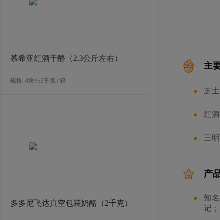
慕希亚红酒干酪（2.3公斤左右）
主
规格: 4块×±2千克 / 箱
芝士
红酒
三明
产
知名
多多尼飞达真空包装奶酪（2千克）
记；