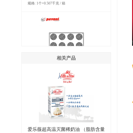
规格: 1个×0.507千克 / 箱
相关产品
PAVONI 小蛋糕硅胶模具(圣多诺)
规格: 1个×0.507千克 / 箱
爱乐薇超高温灭菌稀奶油 （脂肪含量