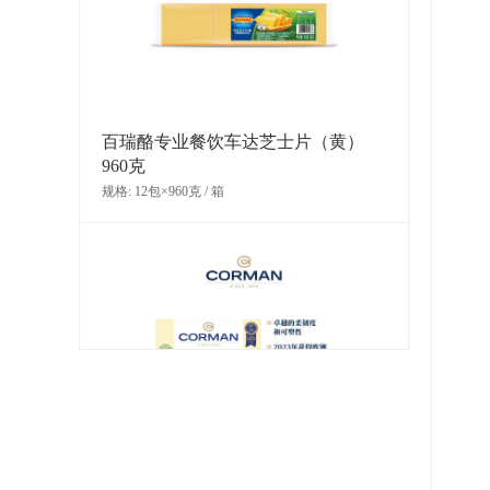
规格: 1个×0.507千克 / 箱
百瑞酪专业餐饮车达芝士片（黄）
960克
规格: 12包×960克 / 箱
PAVONI 小蛋糕硅胶模具(普朗特)
规格: 1个×0.507千克 / 箱
蔻曼香浓黄油（片状）（脂肪含量
82%）