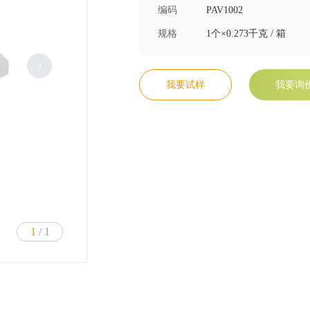
编码
PAV1002
规格
1个×0.273千克 / 箱
我要试样
我要询
1
/ 1