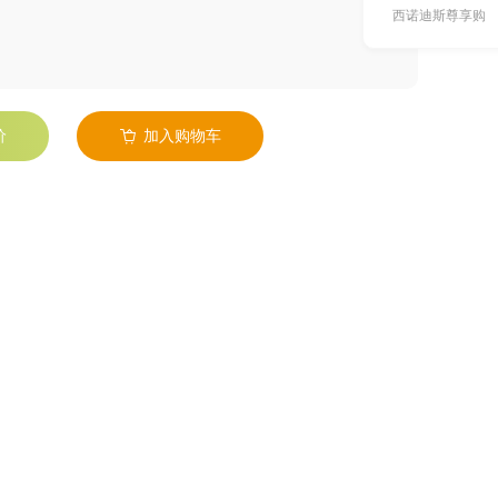
西诺迪斯尊享购
价
加入购物车