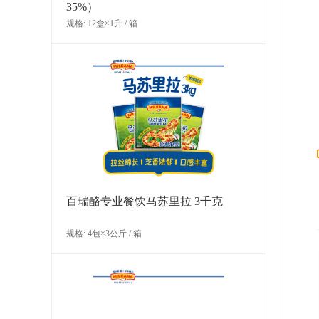
35%）
规格: 12盒×1升 / 箱
PAVONI 小蛋糕硅胶模具组合(玛格丽
塔)
规格: 1个×0.507千克 / 箱
百瑞酪专业餐饮马苏里拉 3千克
规格: 4包×3公斤 / 箱
PAVONI 小蛋糕硅胶模具(爱心)