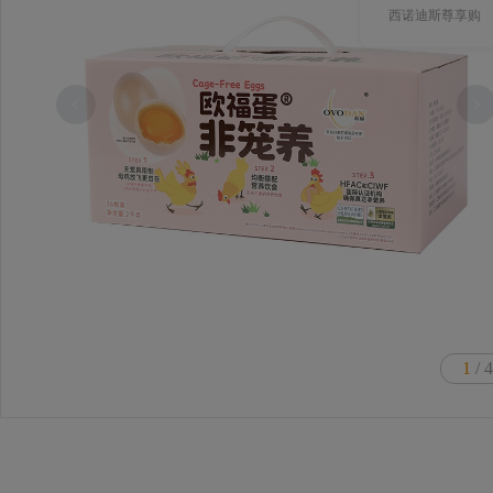
西诺迪斯尊享购
1
/ 4