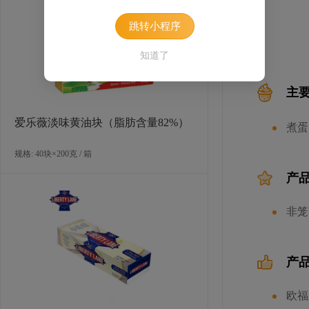
跳转小程序
知道了
主
爱乐薇淡味黄油块（脂肪含量82%）
煮蛋
规格: 40块×200克 / 箱
产
非笼
产
欧福