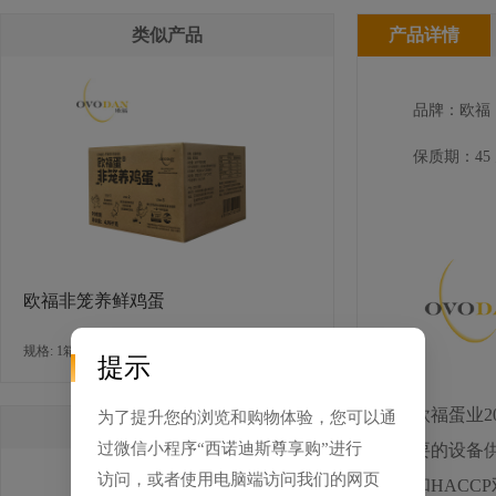
类似产品
产品详情
品牌：欧福
保质期：45
欧福非笼养鲜鸡蛋
规格: 1箱x4.95公斤 / 箱
提示
欧福蛋业
为了提升您的浏览和购物体验，您可以通
相关产品
过微信小程序“西诺迪斯尊享购”进行
要的设备供
访问，或者使用电脑端访问我们的网页
和HAC