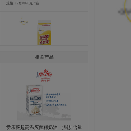
规格: 12盒×970克 / 箱
相关产品
欧福非笼养巴氏杀菌全蛋液
规格: 12盒×970克 / 箱
爱乐薇超高温灭菌稀奶油 （脂肪含量