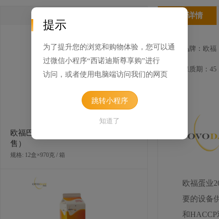
类似产品
产品详情
提示
为了提升您的浏览和购物体验，您可以通
品牌：欧福
过微信小程序“西诺迪斯尊享购”进行
保质期：45
访问，或者使用电脑端访问我们的网页
跳转小程序
知道了
欧福巴氏杀菌蛋白液（东区+西区可
售）
规格: 12盒×970克 / 箱
欧福蛋业
要的设备供
和HAC