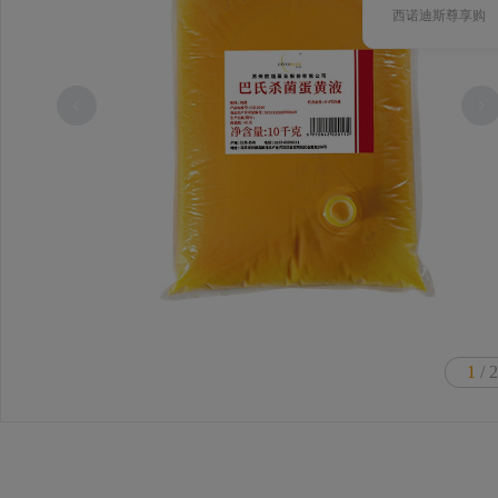
西诺迪斯尊享购
1
/ 2