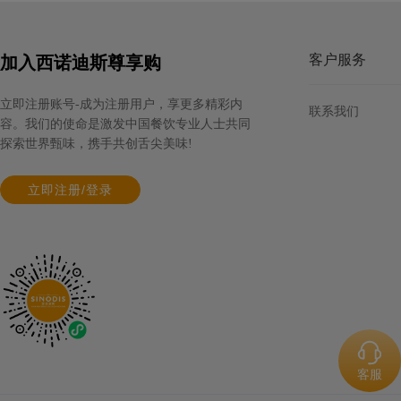
规格: 6盒×3千克 / 箱
客户服务
加入西诺迪斯尊享购
欧福巴氏杀菌全蛋液（南区可售）
立即注册账号-成为注册用户，享更多精彩内
联系我们
容。我们的使命是激发中国餐饮专业人士共同
规格: 12盒×970克 / 箱
探索世界甄味，携手共创舌尖美味!
立即注册/登录
蔻曼传统黄油块（脂肪含量82%）
规格: 4块×2.5千克 / 箱
欧福非笼养巴氏杀菌蛋白液
客服
规格: 12盒×970克 / 箱