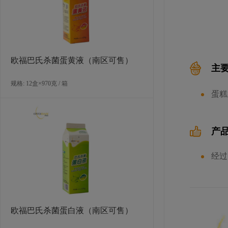
欧福巴氏杀菌蛋黄液（南区可售）
主
规格: 12盒×970克 / 箱
蛋糕
产
经过
欧福巴氏杀菌蛋白液（南区可售）