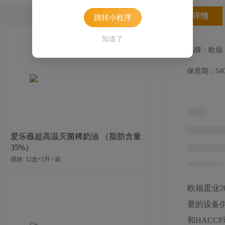
相关产品
产品详情
跳转小程序
知道了
品牌：欧福
保质期：540
爱乐薇超高温灭菌稀奶油 （脂肪含量
35%）
规格: 12盒×1升 / 箱
欧福蛋业
要的设备供
和HAC