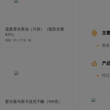
蔻曼香浓黄油（片状）（脂肪含量
主
82%）
规格: 5片×2千克 / 箱
面条
产
经过
爱乐薇马斯卡波尼干酪（990克）