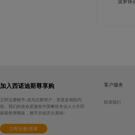
菠萝抹
莱斯居尔黄油片（脂肪含量84%）
规格: 10片×1千克 / 箱
客户服务
加入西诺迪斯尊享购
立即注册账号-成为注册用户，享更多精彩内
联系我们
容。我们的使命是激发中国餐饮专业人士共同
探索世界甄味，携手共创舌尖美味!
爱乐薇马斯卡波尼调制稀奶油（脂肪
含量36.5%）
立即注册/登录