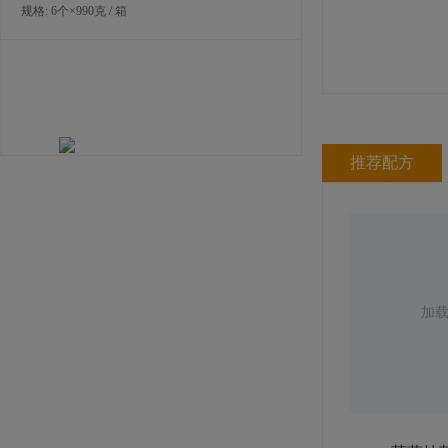
规格: 6个×990克 / 箱
推荐配方
蔻曼传统黄油块（脂肪含量82%）
规格: 4块×2.5千克 / 箱
加