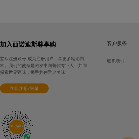
客户服务
加入西诺迪斯尊享购
立即注册账号-成为注册用户，享更多精彩内
联系我们
容。我们的使命是激发中国餐饮专业人士共同
探索世界甄味，携手共创舌尖美味!
立即注册/登录