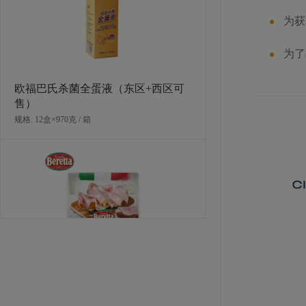
规格: 1条x（±3.5千克） / 箱
为获
为了
欧福巴氏杀菌全蛋液（东区+西区可
售）
规格: 12盒×970克 / 箱
5J去骨火腿（后腿）橡果喂养100%伊
比利亚（3.5-4千克)
规格: 1条x（3.5-4千克) / 箱
百乐得法式火腿（200克）