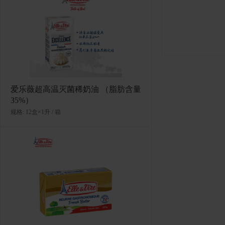
爱乐薇超高温灭菌稀奶油 （脂肪含量
35%）
规格: 12盒×1升 / 箱