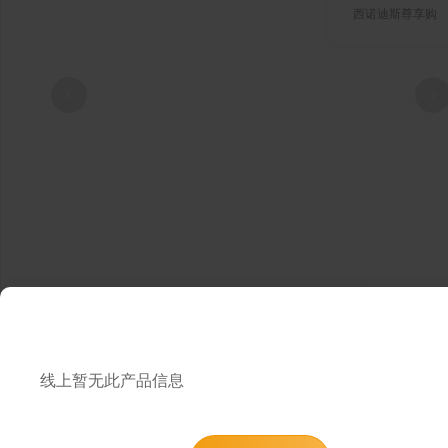
西诺迪斯尊享购
提示
1
/ 0
为了提升您的浏览和购物体验，您可以通
线上暂无此产品信息
过微信小程序“西诺迪斯尊享购”进行
访问，或者使用电脑端访问我们的网页