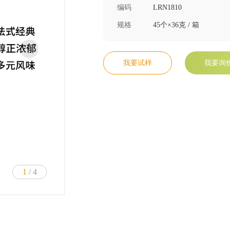
编码
LRN1810
规格
45个×36克 / 箱
我要试样
我要询
1
/ 4