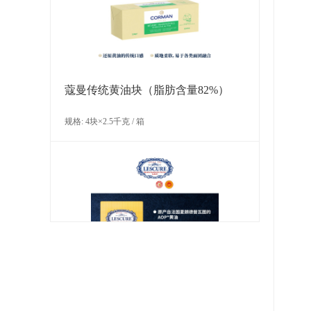
规格: 60个×12克 / 箱
蔻曼传统黄油块（脂肪含量82%）
规格: 4块×2.5千克 / 箱
LA ROSE NOIRE 巧克力味小型圆形
塔壳（糕点）
规格: 125个×11克 / 箱
莱斯居尔黄油片（脂肪含量84%）