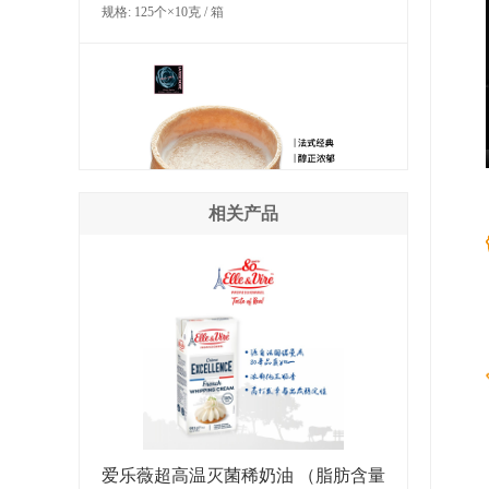
规格: 125个×10克 / 箱
相关产品
LA ROSE NOIRE 香草味大型圆形塔
壳（糕点）
规格: 45个×29克 / 箱
爱乐薇超高温灭菌稀奶油 （脂肪含量