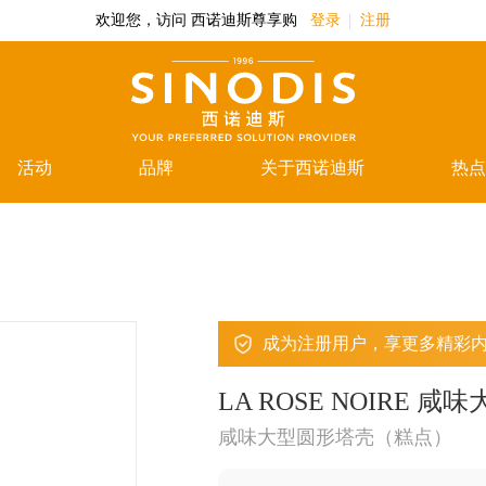
欢迎您，访问 西诺迪斯尊享购
登录
注册
活动
品牌
关于西诺迪斯
热点
成为注册用户，享更多精彩
LA ROSE NOIRE
咸味大型圆形塔壳（糕点）