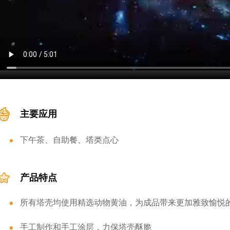
主要应用
下午茶、自助餐、塔类点心
产品特点
所有塔壳均使用精选动物黄油，为成品带来更加雅致愉悦
手工制作和手工涂层，力保塔壳酥脆