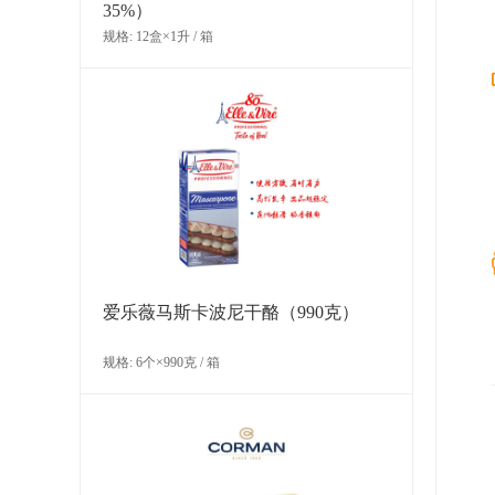
35%）
规格: 12盒×1升 / 箱
LA ROSE NOIRE迷你超薄花边塔壳
（糕点）
规格: 180个x3克 / 箱
爱乐薇马斯卡波尼干酪（990克）
规格: 6个×990克 / 箱
LA ROSE NOIRE 中型圆形酥皮塔壳
（糕点）