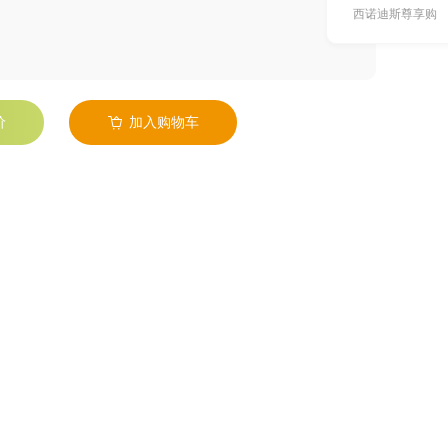
西诺迪斯尊享购
价
加入购物车