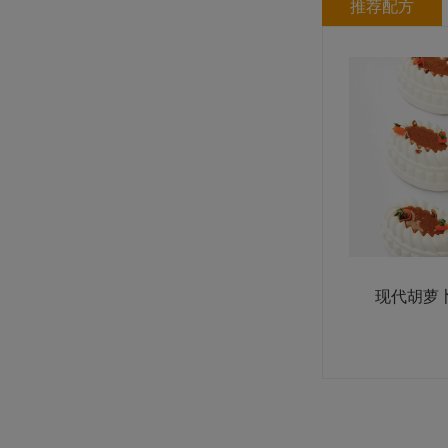
推荐配方
爱乐薇淡味黄油块（脂肪含量82%）
规格: 40块×200克 / 箱
LA ROSE NOIRE 香草味迷你长方形
塔壳（糕点）
规格: 192个×9克 / 箱
现代胡萝