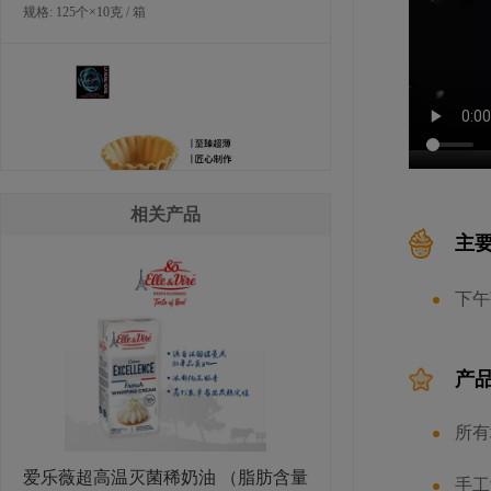
规格: 125个×10克 / 箱
相关产品
主
LA ROSE NOIRE迷你超薄花边塔壳
下午
（糕点）
规格: 180个x3克 / 箱
产
所有
爱乐薇超高温灭菌稀奶油 （脂肪含量
手工