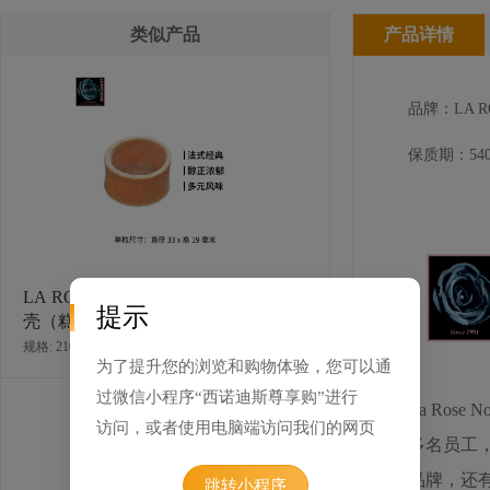
类似产品
产品详情
品牌：LA RO
保质期：540
LA ROSE NOIRE 香草味迷你圆形塔
提示
壳（糕点）
规格: 210个×7克 / 箱
为了提升您的浏览和购物体验，您可以通
过微信小程序“西诺迪斯尊享购”进行
La Ros
访问，或者使用电脑端访问我们的网页
多名员工
品牌，还有
跳转小程序