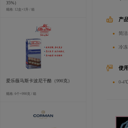
35%）
规格: 12盒×1升 / 箱
产
LA ROSE NOIRE 中型圆形酥皮塔壳
简洁
（糕点）
规格: 60个×12克 / 箱
冷冻
使
爱乐薇马斯卡波尼干酪（990克）
0-
规格: 6个×990克 / 箱
LA ROSE NOIRE 巧克力味小型圆形
塔壳（糕点）