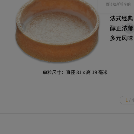
西诺迪斯尊享购
1
/ 4