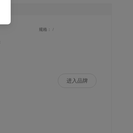
规格： /
：
进入品牌