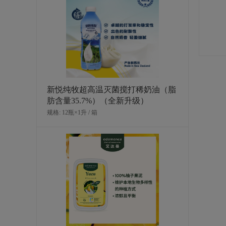
新悦纯牧超高温灭菌搅打稀奶油（脂
肪含量35.7%）（全新升级）
规格: 12瓶×1升 / 箱