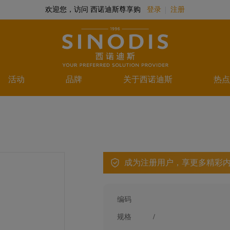
欢迎您，访问 西诺迪斯尊享购
登录
注册
活动
品牌
关于西诺迪斯
热点
成为注册用户，享更多精彩
编码
规格
/