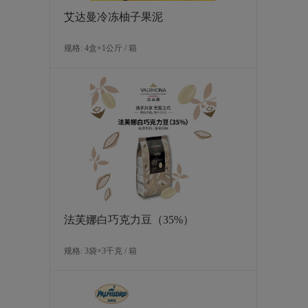
艾达曼冷冻柚子果泥
规格: 4盒×1公斤 / 箱
法芙娜白巧克力豆（35%）
规格: 3袋×3千克 / 箱