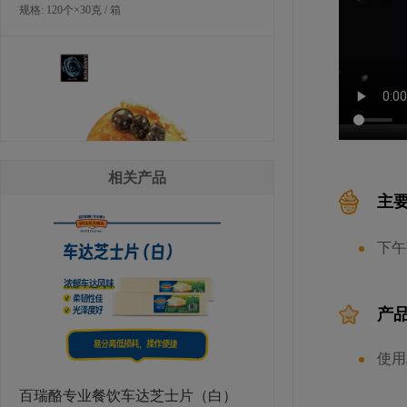
规格: 120个×30克 / 箱
相关产品
主
LA ROSE NOIRE 蓝莓丹麦酥
下午
规格: 120个×30克 / 箱
产
使用
百瑞酪专业餐饮车达芝士片（白）