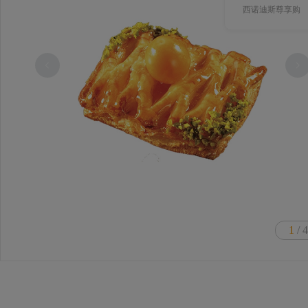
西诺迪斯尊享购
1
/ 4