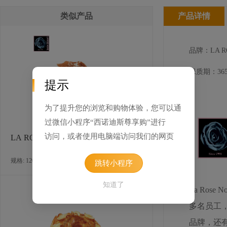
类似产品
产品详情
品牌：LA RO
保质期：365
提示
为了提升您的浏览和购物体验，您可以通
过微信小程序“西诺迪斯尊享购”进行
访问，或者使用电脑端访问我们的网页
LA ROSE NOIRE 巧克力丹麦酥
规格: 120个×30克 / 箱
跳转小程序
知道了
La Ros
多名员工
品牌，还有