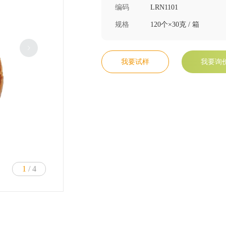
编码
LRN1101
规格
120个×30克 / 箱
我要试样
我要询
1
/ 4