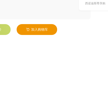
西诺迪斯尊享购
价
加入购物车