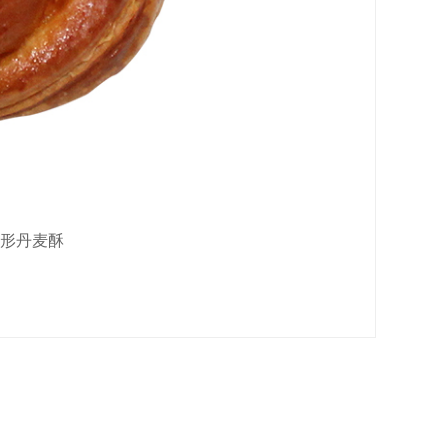
蜗牛形丹麦酥