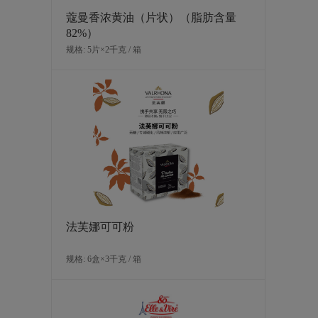
蔻曼香浓黄油（片状）（脂肪含量
82%）
规格: 5片×2千克 / 箱
法芙娜可可粉
规格: 6盒×3千克 / 箱