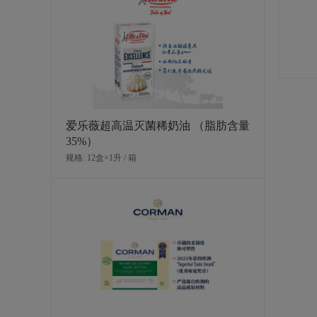
爱乐薇超高温灭菌稀奶油 （脂肪含量
35%）
规格: 12盒×1升 / 箱