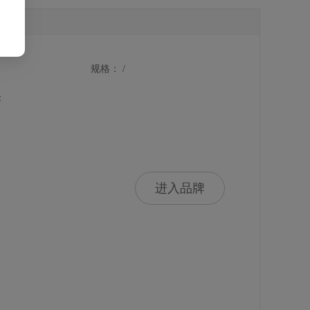
规格： /
：
进入品牌