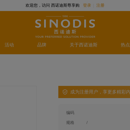
欢迎您，访问 西诺迪斯尊享购
登录
注册
活动
品牌
关于西诺迪斯
热点
成为注册用户，享更多精彩
编码
规格
/