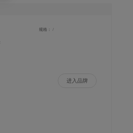
规格： /
：
进入品牌