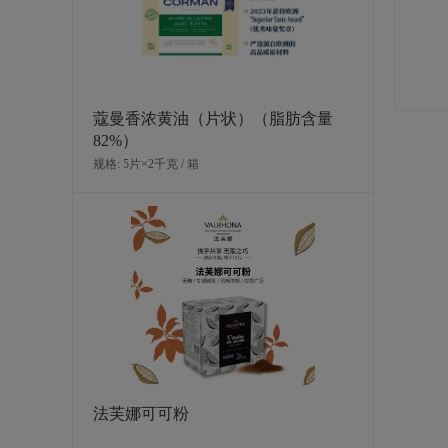
蔻曼香浓黄油（片状）（脂肪含量
82%）
规格: 5片×2千克 / 箱
法芙娜可可粉