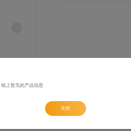
线上暂无此产品信息
1
/ 0
关闭