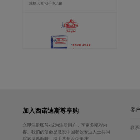
规格: 6盒×3千克 / 箱
爱乐薇马斯卡波尼干酪（990克）
规格: 6个×990克 / 箱
客
加入西诺迪斯尊享购
立即注册账号-成为注册用户，享更多精彩内
联系
容。我们的使命是激发中国餐饮专业人士共同
探索世界甄味，携手共创舌尖美味!