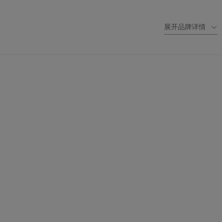
展开品牌详情